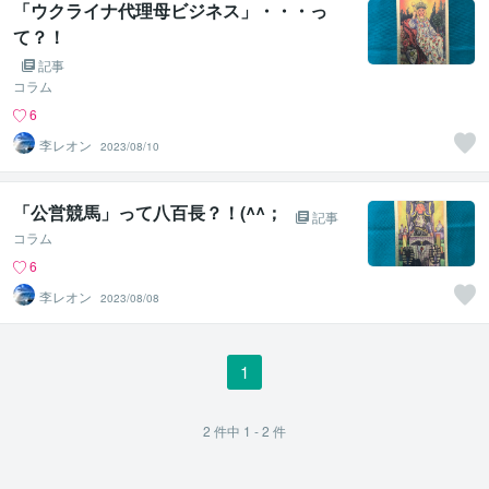
「ウクライナ代理母ビジネス」・・・っ
て？！
記事
コラム
6
李レオン
2023/08/10
「公営競馬」って八百長？！(^^；
記事
コラム
6
李レオン
2023/08/08
1
2
件中
1 - 2
件