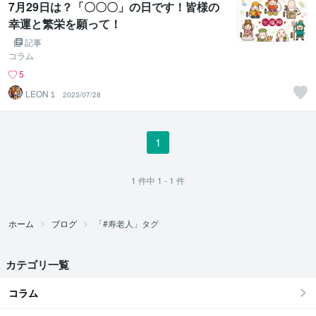
7月29日は？「〇〇〇」の日です！皆様の
幸運と繁栄を願って！
記事
コラム
5
LEON１
2023/07/28
1
1
件中
1 - 1
件
ホーム
ブログ
「#寿老人」タグ
カテゴリ一覧
コラム