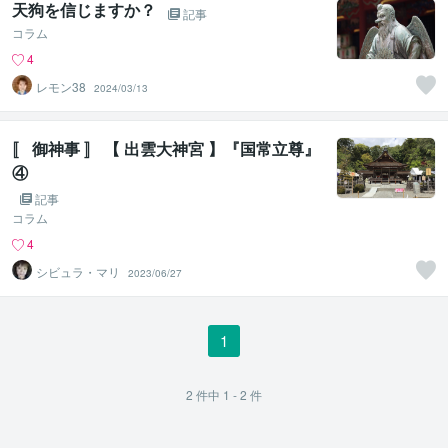
天狗を信じますか？
記事
コラム
4
レモン38
2024/03/13
〚 御神事 〛 【 出雲大神宮 】『国常立尊』
④
記事
コラム
4
シビュラ・マリ
2023/06/27
1
2
件中
1 - 2
件