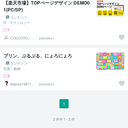
【楽天市場】TOPページデザイン DEMO0
1(PC/SP)
コンテンツ
IT・テクノロジー
7
COCCOTO／マ
2023/06/21
ツダナオキ
プリン、ぷるぷる、にょろにょろ
コンテンツ
写真・動画
5
tatsuya1987121
2024/06/07
9
1
2
件中
1 - 2
件