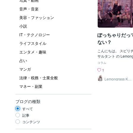
写真・動画
音声・音楽
美容・ファッション
小説
ぽっちゃりだっ
IT・テクノロジー
ない？
ライフスタイル
こんにちは。 スピリチュアルHappyコン
エンタメ・趣味
サルタント の Lemong
占い
上級心理カウンセラー
コラム
スペシャリスト フラ
マンガ
1
講師 数秘術鑑定士 タ
法律・税務・士業全般
して、 Happyコン
Lemongrass KIY
O
皆様に愛と幸せをお届
マネー・副業
日、Youtubeで洋楽
で仕事をしていたら、た
agaとAriana Grand
ブログの種類
のオフィシャルパロデ
すべて
た。Lady Gagaを渡辺直
eをゆりあんレトリー
記事
ですが、笑えるってい
コンテンツ
いな！って思いました。Y
Gaga “Rain On Me wit