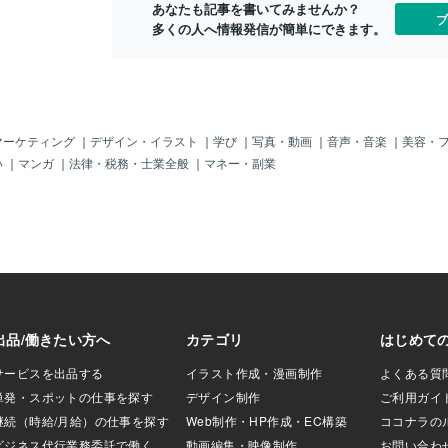
あなたも記事を書いてみませんか？
yと入れれば観れると思いま
ブ
多くの人へ情報発信が簡単にできます。
バーがちょっと痩
、普通に可愛かっ
、いつも、思うの
せている人が良い
べて強いのでしょ
ぜ平気で女性の体
める前に、ズバリ
マーケティング
｜
デザイン・イラスト
｜
学び
｜
写真・動画
｜
音声・音楽
｜
美容・
は、フォーリーラ
い
｜
マンガ
｜
法律・税務・士業全般
｜
マネー・副業
ると良く男性に言
さん↑）（今日の
せんが、確かに似
渡辺直美とどっち
レベルだよな」っ
直美さんにも失礼
以前、Adel（イ
ぽっちゃりしてい
、「She i