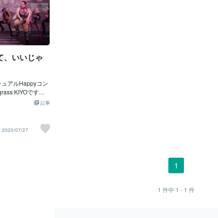
て、いいじゃ
rass KIYOです。
 マインドフルネス
記事
ワーアレンジメント
ロットリーダー と
サルティングで 日々、
2020/07/27
けしています♥先
のPVをつけっぱなし
またま、Lady G
eの「Rain On Me」
1
ィのPVを見まし
美Ariana Grand
バーが演じているの
1
件中
1 - 1
件
うより、普通に凄
ouTubeでLady
h Ariana Grande”