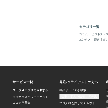
Official Parod
す。ゆりあんレトリー
せたというのもあって
たです。いつもいつも
ですが、なぜ日本は痩
と言う傾向が他国に比
カテゴリ一覧
う？また、男性は、な
形や容姿について、褒
コラム
｜
ビジネス・
というのでしょう？私
エンタメ・趣味
｜
占
ブのバービーに似てい
われます。（バービー
私、眉毛しか描いてま
ていますね）平気で「
が体重が重いっていう
て言われますが、渡辺
ですよね。海外の男性は
ギリスの歌手）がまだ
た頃、彼女の話した際に