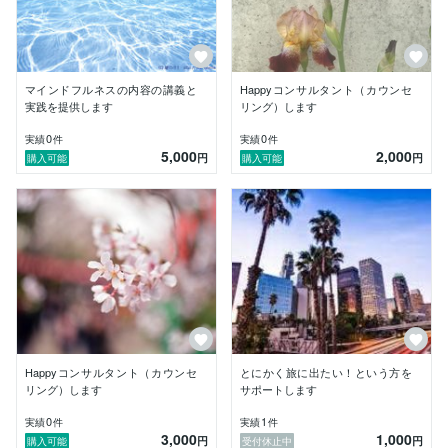
マインドフルネスの内容の講義と
Happyコンサルタント（カウンセ
実践を提供します
リング）します
0
0
実績
件
実績
件
5,000
2,000
円
円
購入可能
購入可能
Happyコンサルタント（カウンセ
とにかく旅に出たい！という方を
リング）します
サポートします
0
1
実績
件
実績
件
3,000
1,000
円
円
購入可能
受付休止中