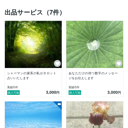
私の一度のカウンセリングで

出来るだけ、みなさんにすっきり、ほっこり、にっこり

出品サービス（7件）
していただきたいと、

心を寄り添わせて、

メッセージを届けたいと思っています。

たった一度の人生、

自分の為にも、

家族の為にも、

自分が幸せと思える日々を過ごしてください。

どうぞ、お気軽に、

いつでも何かあったら、相談できる人、

シャーマンの家系の私がタロット
あなただけの持つ数字のメッセー
占いいたします
ジをお伝えします
0
0
実績
件
実績
件
3,000
3,000
円
円
購入可能
購入可能