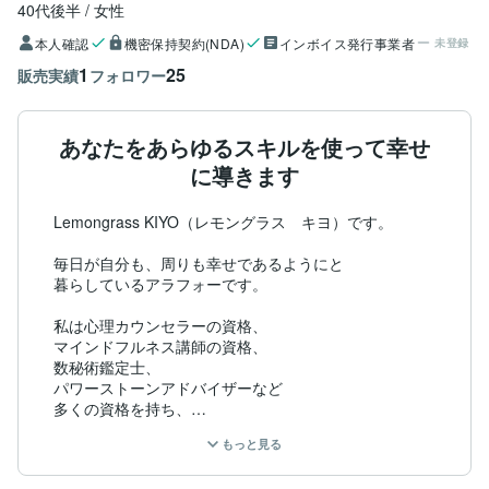
40代後半
女性
本人確認
機密保持契約(NDA)
インボイス発行事業者
未登録
1
25
販売実績
フォロワー
あなたをあらゆるスキルを使って幸せ
に導きます
Lemongrass KIYO（レモングラス　キヨ）です。

毎日が自分も、周りも幸せであるようにと

暮らしているアラフォーです。

私は心理カウンセラーの資格、

マインドフルネス講師の資格、

数秘術鑑定士、

パワーストーンアドバイザーなど

多くの資格を持ち、

ご依頼の方のお悩みやご希望に合った

もっと見る
アドバイスを提供しています。
