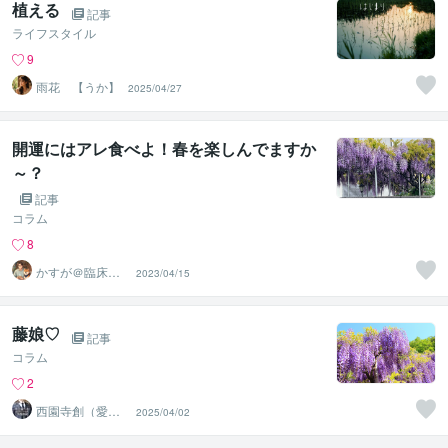
植える
記事
ライフスタイル
9
雨花 【うか】
2025/04/27
開運にはアレ食べよ！春を楽しんでますか
～？
記事
コラム
8
かすが＠臨床心
2023/04/15
理士／伸びしろ
づくり
藤娘♡
記事
コラム
2
西園寺創（愛の
2025/04/02
リモート執事）