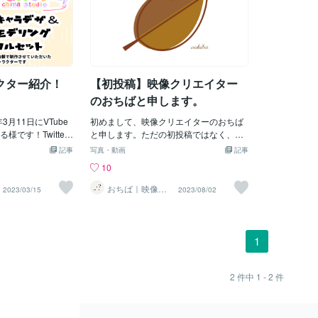
クター紹介！
【初投稿】映像クリエイター
のおちばと申します。
3月11日にVTube
初めまして、映像クリエイターのおちば
です！Twitter
と申します。ただの初投稿ではなく、人
れています！とて
生初のブログ投稿です。何を書いていけ
記事
写真・動画
記事
なゲーム実況でフ
ばいいのやら、、、ブログを書き始めよ
10
あいです。ぜひ一
うと思った経緯なのですが、2週間ほど前
！Twitterでキ
に、ココナラで初出品をしまして、あり
おちば｜映像ク
2023/03/15
2023/08/02
リエイター
像をUPしていただ
がたいことに私のサービスが10個以上も
評で見るたびにい
購入して頂きました。(ぱちぱちぱちぱ
もうれしくなって
ち)そこで、ふと疑問に思ったことがあり
ー製作が演算計算
ました。こんな謎の人物に依頼するのは
1
なり複雑で制作時
不安ではないか？？(葉っぱしか見えない
。その分クオリテ
し！！！)と思いまして、簡単に自己紹介
ャラクターです！
させて頂こうかと思い、完全に急な思い
2
件中
1 - 2
件
いただき、まるで
つきで、ブログを書いております。(意外
覚してしまうほど
と楽しいかも・・・)さて、前置きはこん
を覚えています。
なものとしまして、自己紹介していきた