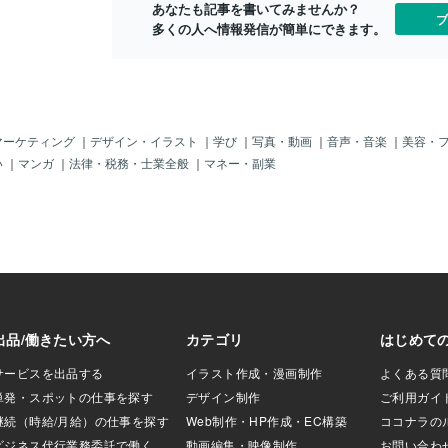
あなたも記事を書いてみませんか？
作に力が入り力作
いと思います。普段は何をしているかと
ブ
多くの人へ情報発信が簡単にできます。
のあるお客様で提
言いますと、名前についている通り、映
ても楽しく製作さ
像を作っています。個人の話をします
beデビューをされ
と、YouTuber様の動画編集とか、企業様
ださい！前回のブ
の広告動画をつくったりしているのです
が、この「おちば」の活動としては、Vtu
ber様の活動を支援できる映像をつくって
います。なので、デビュー前の「ティザ
マーケティング
｜
デザイン・イラスト
｜
学び
｜
写真・動画
｜
音声・音楽
｜
美容・
ーPV」とか配信用のOP、待機画面、ED
い
｜
マンガ
｜
法律・税務・士業全般
｜
マネー・副業
をメインに制作しております。Vtuber様
の映像を作る経験はまだまだ少ないです
が、今1番作っていて楽しいと思える映像
です。なので、たくさんご依頼下さ
い！！！こんなラフな感じでブログを書
いていますが、お仕事となると大真面目
にやりとりさせて頂きます。なんか薄っ
ぺらい情報だけしか書けてないような気
がしますが、ここで1番お伝えしたいこと
は、もっとVtuberさんの動画を編集した
いからたくさんご依頼下さい！！これで
す。本当はもっと映像に対する熱い想い
とか、語りたいところです