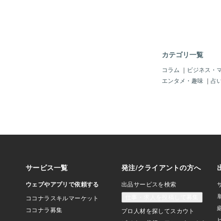
その分キャラクター製
となりました！表現力
案もイメージが沸きと
せて頂きました。VTu
る方は是非ともご覧く
ログ
カテゴリ一覧
コラム
｜
ビジネス・
エンタメ・趣味
｜
占