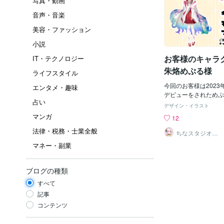
写真・動画
音声・音楽
美容・ファッション
小説
お客様のキャラ
IT・テクノロジー
朱烙めぷる様
ライフスタイル
今回のお客様は2023年
エンタメ・趣味
デビューをされためぷる様
占い
とツイッチで配信をさ
デザイン・イラスト
もかわいい声と魅力的
マンガ
12
ォロワーになる事うけ
法律・税務・士業全般
度のぞいてみてくださいね
ちなスタジオ＠
かわいいキャラ
ャラクターの紹介の画
マネー・副業
制作
いたのですがかなり好
いね！が増えていて私
おります。キャラクタ
ブログの種類
や衣装のパーツ訳がか
すべて
間がかかってしました
ィーには自信があるキ
記事
依頼時にとても褒めて
コンテンツ
こちらがお客様かと錯
褒めてうれしかったの