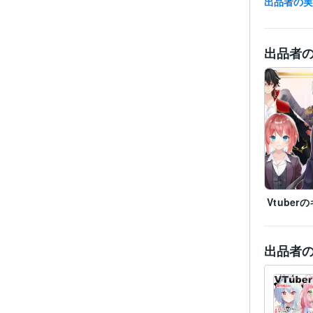
出品者の
受賞
出品者
得意
Vtube
出品者