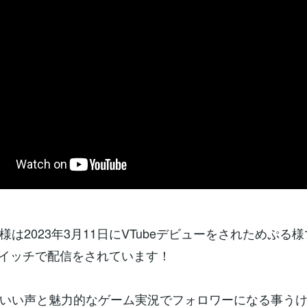
様は2023年3月11日にVTubeデビューをされためぷる
rとツイッチで配信をされています！
いい声と魅力的なゲーム実況でフォロワーになる事う