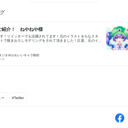
グ
ご紹介！ ねやねや様
す！ツイッターでも活躍されてます！元のイラストをちなスタ
トで描きおろしモデリングをされて頂きました！正直、元のイ
リティーが高くこれは！がんばらねば！と気合が入りました。
ラキラしていてとてもキュートです。制作過程でもモデリング
ってしまったのですがとても励ましていただきうれしかったで
タジオ＠かわいいキャラ制作
いろいろな活躍されるのだろうと感じています。そして、プロ
/14
を評価していただけるのは本当にありがたく！うれしかったで
るちなスタジオでした。前回のブログ
ュー
#Twitter