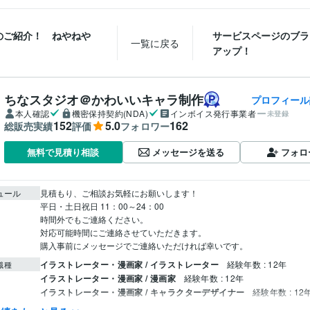
のご紹介！ ねやねや
サービスページのブラ
一覧に戻る
アップ！
ちなスタジオ＠かわいいキャラ制作
プロフィール
本人確認
機密保持契約(NDA)
インボイス発行事業者
未登録
152
5.0
162
総販売実績
評価
フォロワー
メッセージを送る
フォロ
無料で見積り相談
ュール
見積もり、ご相談お気軽にお願いします！

平日・土日祝日 11：00～24：00 

時間外でもご連絡ください。

対応可能時間にご連絡させていただきます。

購入事前にメッセージでご連絡いただければ幸いです。
イラストレーター・漫画家 / イラストレーター
経験年数 : 12年
職種
イラストレーター・漫画家 / 漫画家
経験年数 : 12年
イラストレーター・漫画家 / キャラクターデザイナー
経験年数 : 12
イラストレーター・漫画家 / キャラクターモデラー
経験年数 : 5年