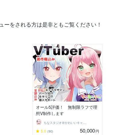
デビューをされる方は是非ともご覧ください！
オール5評価！ 無制限ラフで理
想V制作します
ちなスタジオ＠かわいいキャラ制作
50,000
5.0
円
(90)