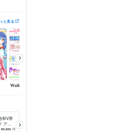
「ねこ貴族」
っと見る
デリング
Vtuberのロゴ作成
Vtuberのロゴ
Vtub
飽和V界
法人様歓迎 広報・PR用Live
 アニ
2D制作します Live2Dで企業
キャラモ
キャラを動かす！プロが創る
60,000
円
-
(1)
30,000
円