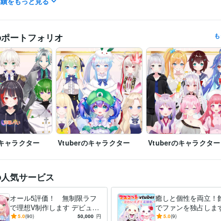
実績をもっと見る
月刊少年シリウス 新人賞/奨励賞受賞
講談社漫画サイトTwitterにて
歴
連載
のポートフォリオ
も
イラスト作成・漫画制作
VtuberのイラストとLive2D制作
分野
イラスト
Vtuber
IRIAM
キャラクターデザイン
live2
表情差分
モ
イラスト作成・漫画制作
イラスト制作　SNSアイコン　漫画
立ち絵
キャラクターデザイン
イラスト
Live2D
表情差分
rのキャラクター
Vtuberのキャラクター
Vtuberのキャラクター
の人気サービス
オール5評価！ 無制限ラフ
癒しと個性を両立！
で理想V制作します デビュー
でファンを独占します
まで完全サポート！著作権込
メの様なマスコット
5.0
(90)
50,000
円
5.0
(9)