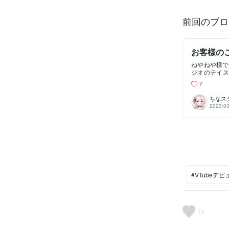
前回のブロ
お客様の
ねやねや様で
ジオのテイス
ラストのクオ
7
目の輝きがキ
に時間がかか
ちなス
す。これから
2023/03
として仕事
す！と感動す
#VTubeデビ
12