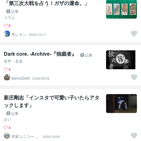
「第三次大戦を占う！ガザの運命。」
記事
コラム
6
李レオン
2023/10/17
Dark core. -Archive-『独裁者』
記事
音声・音楽
4
IsamuDark
2026/02/08
新庄剛志「インスタで可愛い子いたらアタ
ックします」
記事
占い
4
本家ユニコーン
2025/10/05
の使者桜10周年