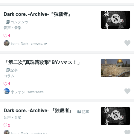
ありがとう
Dark core. -Archive-『独裁者』
コンテンツ
音声・音楽
4
IsamuDark
2025/02/12
「第二次”真珠湾攻撃”BYハマス！」
記事
コラム
4
李レオン
2023/10/20
Dark core. -Archive- 『独裁者』
記事
音声・音楽
2
IsamuDark
2024/05/07