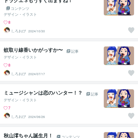
ドラクエ３もうすぐ出ますね！
コンテンツ
デザイン・イラスト
8
しろおび
2024/10/30
蚊取り線香いかがっすか〜
記事
デザイン・イラスト
8
しろおび
2024/07/17
ミュージシャンは恋のハンター！？
記事
デザイン・イラスト
7
しろおび
2024/06/26
秋山澪ちゃん誕生月！
コンテンツ