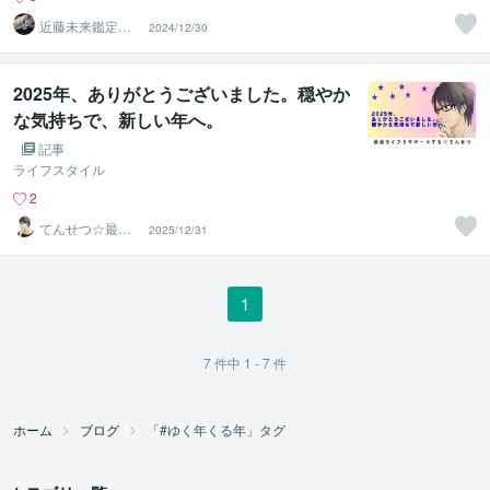
近藤未来鑑定
2024/12/30
近藤 光 【移転
済】
2025年、ありがとうございました。穏やか
な気持ちで、新しい年へ。
記事
ライフスタイル
2
てんせつ☆最適
2025/12/31
ライフをサポー
トする
1
7
件中
1 - 7
件
ホーム
ブログ
「#ゆく年くる年」タグ