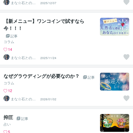
まな☆石との絆
2025/12/07
を整える占い師
＆セラピスト
【新メニュー】ワンコインで試すなら
今！！！
記事
コラム
14
まな☆石との絆
2025/11/24
を整える占い師
＆セラピスト
なぜグラウディングが必要なのか？
記事
コラム
12
まな☆石との絆
2026/01/02
を整える占い師
＆セラピスト
抑圧
記事
占い
5