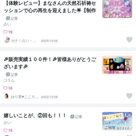
【体験レビュー】まなさんの天然石祈祷セ
ッションで心の再生を迎えました🌟【制作
&貢献実績】
記事
占い
19
カナ｜占い・ス
2025/12/06
ピ系専門制作代
行
🎉販売実績１００件！🎉皆様ありがとうご
ざいます🎉
記事
コラム
16
ゆり香♥️こころの
2022/12/08
放課後カフェ ♫
嬉しいことが、②回も！！！
記事
占い
15