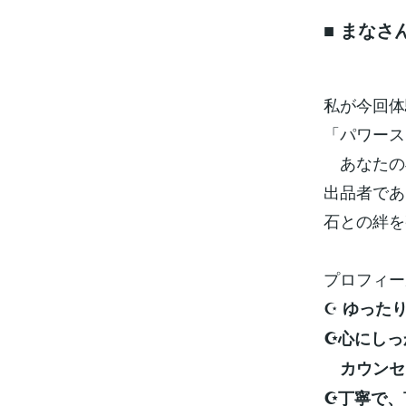
■ まな
私が今回体
「パワース
あなたの
出品者であ
石との絆を
プロフィー
☪️
ゆった
☪️心にし
カウンセ
☪️丁寧で