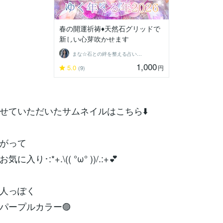
春の開運祈祷♦天然石グリッドで
新しい心芽吹かせます
まな☆石との絆を整える占い師＆セラピスト
1,000
5.0
円
(9)
せていただいたサムネイルはこちら⬇️
がって
入り･:*+.\(( °ω° ))/.:+💕
人っぽく
パープルカラー🟣