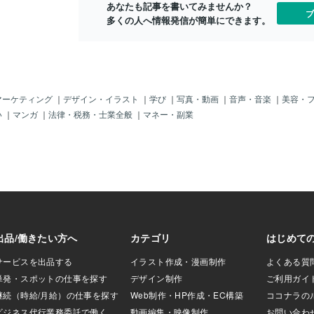
ていこう〜常
あなたも記事を書いてみませんか？
んの少しネタバレが含まれてるので注
ブ
したいのかを
多くの人へ情報発信が簡単にできます。
意。週刊少年ジャンプ好きとコードギア
うにしていこ
ス反逆のルルーシュ好きなら絶対に楽し
画を観てきま
めると思います🔥鑑賞したら感想下さい
はいろんな意
(´・ω・`)ｂ
マーケティング
｜
デザイン・イラスト
｜
学び
｜
写真・動画
｜
音声・音楽
｜
美容・
い
｜
マンガ
｜
法律・税務・士業全般
｜
マネー・副業