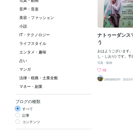
写真・動画
音声・音楽
美容・ファッション
小説
ナトゥーダンス
IT・テクノロジー
う
ライフスタイル
おはようございます。
エンタメ・趣味
し・しおり) です。
占い
てしまってました。ゆ
写真・動画
回復。ナトゥーダンスの動
マンガ
10
で流して元気回復させ
法律・税務・士業全般
映画「RRR」を観た
pegascon
2023/0
の意味あいもお判りで
マネー・副業
の映画。お勧めです
ブログの種類
すべて
記事
コンテンツ