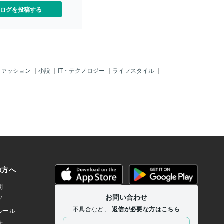
にどうありたいのか どう
ログを投稿する
自分に聞くのを忘れないよ
う✨あっ そうだRRRの映
したすごかった！この映画
味ですごいわ！
ファッション
｜
小説
｜
IT・テクノロジー
｜
ライフスタイル
｜