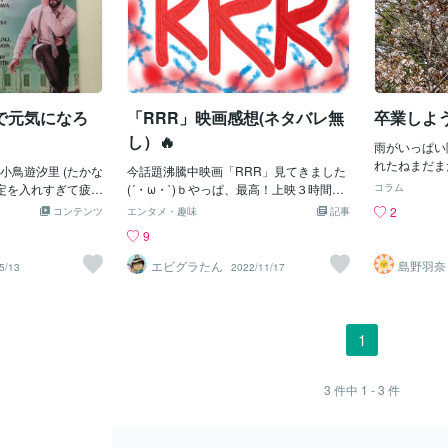
で元気になろ
「RRR」映画感想(ネタバレ無
卒業しよ
し）🔥
雨がいっぱい
れたねまだま
小鳥遊汐里 (たかな
今話題沸騰中映画「RRR」見てきました
ごいなぁあり
予定を入れすぎて疲れ
(´・ω・`)ｂやっぱ、最高！上映３時間で
コラム
も なんだか
っくり寝て体力が
すが、巧みな演出でそこまで感じない。
2
コンテンツ
エンタメ・趣味
記事
スタートが始
画を YouTube
で本作アクションシーンが注目されてい
9
ク感と 怖さ
ています。インド
て、もちろん素晴らしかったのですが、
りって怖い勇
方ならダンスシーン
ストーリーや人物の心情、役者の演技、
エビグラたん
島野羽奈
5/13
2022/11/17
流れの中でや
しょう。迫力満点
BGM等々どれもしっかり高レベルでまと
とつ丁寧にや
。
まっていました。期待して見にいって、
と自分の心が
その期待を超える感動( ；∀；)３回以上泣
ってきたんだ
いた(笑)グロいシーンや映像が少し人を
1
分もあるもう
選ぶでしょうが、無理やりグロを絡めた
と思う 小さ
感じではなく、ちゃんとストーリーや演
決めた私の覚
出の肝や軸となっているのが◎細かいと
3
件中
1 - 3
件
から卒業しよ
こにツッコめるとこもあるんですが、言
から私の覚悟
うだけ野暮(´・ω・`)是非劇場で！！！↓
ね ゆるみそ
にあるチョコプラさんの動画は、後半ほ