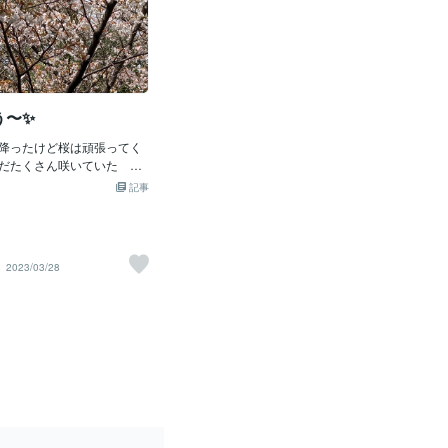
う〜✨
降ったけど桜は頑張ってく
だたくさん咲いていた す
がとう💕自分の内側も外側
記事
とっても動いていて新しい
まる新鮮な気持ちのワクワ
があるいつでも新たな始ま
気がずっと出なかったけど
2023/03/28
るしかなくなったひとつひ
っていきたいと思うちゃん
入るように今までもそうや
けど 流されてしまった部
逃げないように向き合おう
なことも大きなこともそう
悟ですコントロールの世界
う目覚めて生きていきたい
よ どうかゆるまないで
うだからう〜ん私を応援し