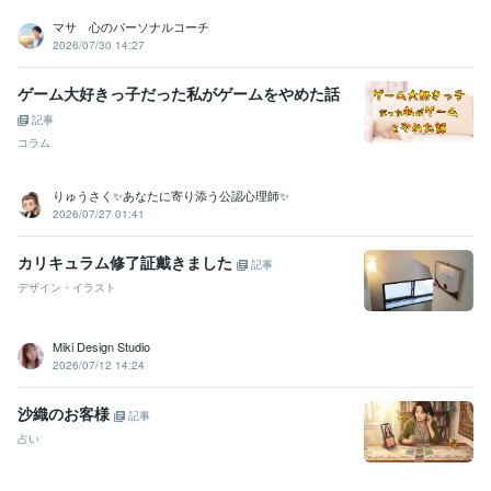
マサ 心のパーソナルコーチ
2026/07/30 14:27
ゲーム大好きっ子だった私がゲームをやめた話
記事
コラム
りゅうさく✨あなたに寄り添う公認心理師✨
2026/07/27 01:41
カリキュラム修了証戴きました
記事
デザイン・イラスト
Miki Design Studio
2026/07/12 14:24
沙織のお客様
記事
占い