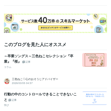
このブログを見た人にオススメ
～卒業ソングス～三色ねこセレクション『卒
業』『桜』
記事
コラム
三色ねこ♡心のおそうじアドバイザー
2026/03/05 04:57
行動の中のコントロールできることできないこ
と
記事
学び