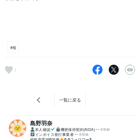
#桜
3
一覧に戻る
島野羽奈
本人確認
機密保持契約(NDA)
未登録
インボイス発行事業者
未登録
総販売実績
0
評価
0.0
フォロワー
3