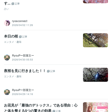
す...
記事
占い
ryosconnect
2026/04/02 11:26
本日の桜
記事
エンタメ・趣味
RyouPー部屋主ー
2026/04/30 05:53
夜桜を見に行きました！！
記事
エンタメ・趣味
RyouPー部屋主ー
2026/04/29 14:16
お花見が「最強のデトックス」である理由：心
と体を整える5つの驚きの効果
記事