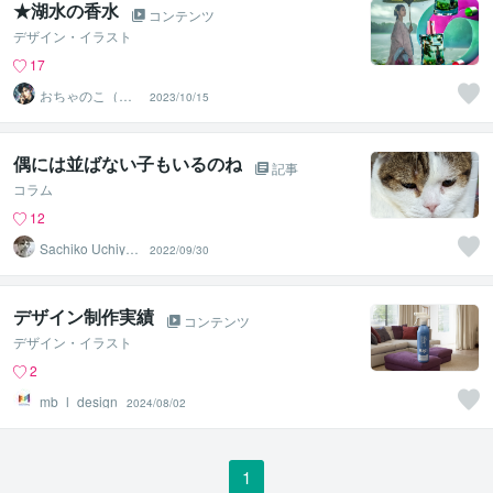
★湖水の香水
コンテンツ
デザイン・イラスト
17
おちゃのこ（御
2023/10/15
茶乃子祭々）
偶には並ばない子もいるのね
記事
コラム
12
Sachiko Uchiya
2022/09/30
ma
デザイン制作実績
コンテンツ
デザイン・イラスト
2
mb_l_design
2024/08/02
1