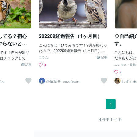
してる？初心
202209経過報告（1ヶ月目）
◇自己紹
やらないとい
す。
こんにちは！ひでみちです！9月が終わっ
たので、202209経過報告（1ヶ月目）を
です！自分が出品
こんにちは、
作成しました。20220922に初出品した
はチェックしてい
コラム
記事
だきありがと
ので、8日間の内容になります。・販売
ラチナランカーが
も言えない気
9
記事
エンタメ・趣味
額・待機時間・サービスの閲覧数・ブロ
なかなか上位を狙
る“話し相手
7
グの閲覧数・フォロワー詳しく見ていき
す。かっといっ
日々の生活の
たいと思います。販売額販売額は０円販
すと、ライバルの
ったとき。誰
愚痴聴＠
しずく◈
/29
2022/10/01
売件数も0件当然と言えば当然ですね。こ
の心に寄
自分のサービスを
まく言葉にで
ヒーラー
れからテコ入れしていきたいと思いま
もらうことはでき
雨宿り」が必
す。待機時間待機時間は約1時間半でし
順を上げるために
在でありたい
た。プロフィール作成に時間を割いてい
にやらなければな
に共感してほ
1
ました。プラチナランカーの人であれ
。それは、・プロ
けなのに、ア
ば、24時間待機とか平気でやっている人
こと・サービス内
う」🌧️「
もいますので、どんどん増やしていきた
こと初心者でこれ
らいたい」そ
4
件中
1 - 4
件
いと思います。サービスの閲覧数サービ
くさんいます。プ
せています。
スの閲覧数は22回8日間で22回しか見ら
フィールやサービ
人と関わる仕
れていませんで、そもそもサービスの購
「これでもか！」
で、仕事の面