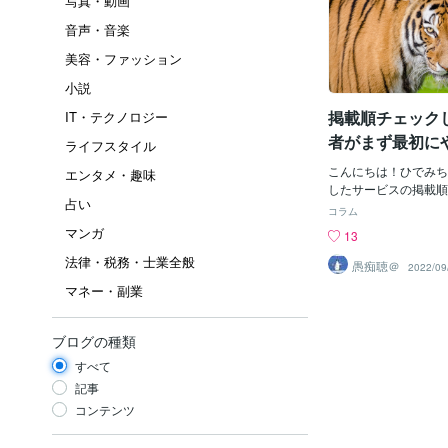
写真・動画
音声・音楽
美容・ファッション
小説
掲載順チェック
IT・テクノロジー
者がまず最初に
ライフスタイル
けないこと
こんにちは！ひでみち
エンタメ・趣味
したサービスの掲載順
占い
ますか？検索上位はプ
コラム
独占していますので、
マンガ
13
うのは難しいと思いま
法律・税務・士業全般
て、何もしないままで
愚痴聴＠
2022/09
中に埋もれてしまい、
マネー・副業
購入者さんに見つけて
ません。少しでも掲載
も、初心者がまず最初
ブログの種類
らないことがあります
すべて
フィールを充実させる
容の情報を充実させる
記事
ができていない人がた
コンテンツ
ラチナランカーのプロ
ス内容を見てみると、