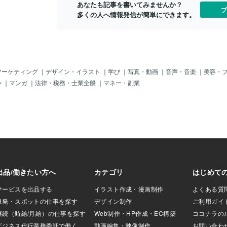
入に至るのは難しいですよね。つまり、
あなたも記事を書いてみませんか？
シリ埋まっていま
数々の言葉に
ブ
認知されていない、存在すら知られてい
多くの人へ情報発信が簡単にできます。
けてもらえるよう
っかり受けと
ない、っていうことですので、どんどん
のサービスを選ん
また、自分自
アピールしていく必要があります。ブロ
分のプロフィール
もあり自分ら
グの閲覧数ブログの閲覧数は29回サービ
ょう。どんな人か
と悩みながら
スの閲覧数よりも多かったです。ブログ
らサービスを買お
ような感情を
を見てサービスを見てもらった流れです
ね。毎日ログイン
な私だからこ
ね。今後ブログ記事も増やしていきたい
長くすることも当
寄り添うこと
マーケティング
｜
デザイン・イラスト
｜
学び
｜
写真・動画
｜
音声・音楽
｜
美容・
と思います。フォロワーフォロワー0件フ
は自分を見つけて
思って、ココ
い
｜
マンガ
｜
法律・税務・士業全般
｜
マネー・副業
ォロワー0件でサービスが売れることは、
スにまでたどり着
した。ひとり
あまりないと思いますんで、どんどん増
ン埋めていこうと
夫。どんなお
やしていきたいと思います。待機時間を
頑張りましょう！
す。「ここに
増やしたり、サービスの本数を増やした
かったら参考にし
思っていただ
り、ブログ記事を増やしたり、改善の余
くお迎えします
地しかない結果に終わりました。動画も
作成しましたので、参考にしてみてくだ
さい。