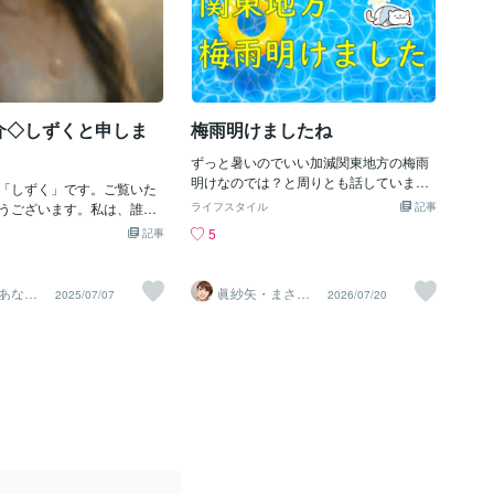
介◇しずくと申しま
梅雨明けましたね
ずっと暑いのでいい加減関東地方の梅雨
明けなのでは？と周りとも話していまし
「しずく」です。ご覧いた
たがようやく梅雨明けが発表されたよう
うございます。私は、誰に
ライフスタイル
記事
ですねだって暑いもの…みなさま、お身
持ちを、そっと受け止め
5
記事
体にはくれぐれもご自愛くださいねしっ
”として、ここにいます。
かり水分を補給してうまく乗り切りまし
中で、ふと心が疲れてしま
ょう眞紗矢・まさや
かに聞いてほしいけど、う
あなた
眞紗矢・まさ
2025/07/07
2026/07/20
り添う
や 【勇者☆心
きないとき。そんな「心の
◈
の休息部屋】
要な瞬間に、寄り添える存
と願っています。🌧️「誰か
しい」🌧️「ただ話したいだ
ドバイスばかりされてしま
ちゃんと否定されずに聞いても
んなお声に、耳と心を澄ま
私は、福祉・医療の現場で
事をしています。これま
でもプライベートの面でも