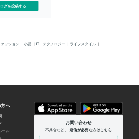
できない気持ちや悩みをし
ログを投稿する
めてきた経験があります。
身、繊細な性格ということ
しさとは？働くこととは？
、いくつもの「しずく」の
抱えてきました。でもそん
そ、他者の苦しみにそっと
ができるんじゃないかそう
ファッション
｜
小説
｜
IT・テクノロジー
｜
ライフスタイル
｜
ナラでのサービスを始めま
で抱え込まないで。大丈
話でも大切に受けとめま
来てよかった」そんな風に
けるよう、やさしく、温か
☔️