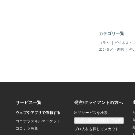
っていうくらいにビッ
す。購入者さんに見つ
に、購入者さんに自分
でもらえるように、自
をまずは充実させまし
分からないとその人か
カテゴリ一覧
うとは思わないですよ
することや待機時間を
コラム
｜
ビジネス・
然のことですが、まず
エンタメ・趣味
｜
占
もらわないと、サービ
けません。僕もドンド
思いますので、一緒に
動画も作ったので、よ
てみてください。