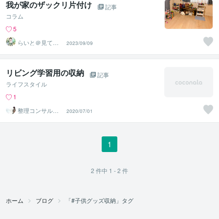
我が家のザックリ片付け
記事
コラム
5
らいと＠見てわ
2023/09/09
かる片付け本
リビング学習用の収納
記事
ライフスタイル
1
整理コンサルタ
2020/07/01
ントYUMI
1
2
件中
1 - 2
件
ホーム
ブログ
「#子供グッズ収納」タグ