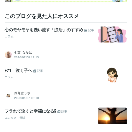
このブログを見た人にオススメ
心のモヤモヤを洗い流す「涙活」のすすめ
記事
コラム
七葉_ななは
2026/07/08 19:13
♦︎71 泣く子へ
記事
コラム
保育志ラボ
2026/04/27 03:10
フラれて泣くと幸福になる⁉
記事
エンタメ・趣味