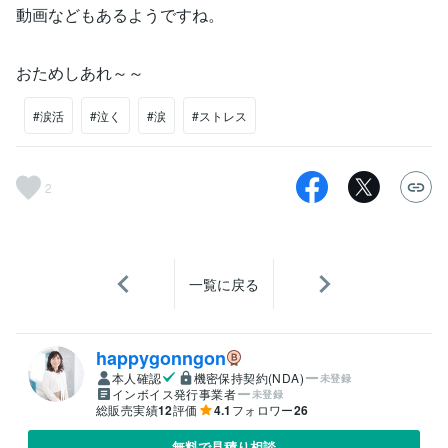
動画などもあるようですね。
おためしあれ～～
#涙活
#泣く
#涙
#ストレス
2
一覧に戻る
happygonngon
本人確認
機密保持契約(NDA)
未登録
インボイス発行事業者
未登録
総販売実績
12
評価
4.1
フォロワー
26
無料で見積り相談