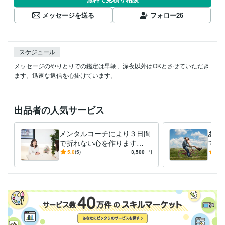
メッセージを送る
フォロー
26
スケジュール
メッセージのやりとりでの鑑定は早朝、深夜以外はOKとさせていただき
ます。迅速な返信を心掛けています。
出品者の人気サービス
メンタルコーチにより３日間
あな
で折れない心を作ります
で解
【本当に変わりたい人限定】
ゴー
5.0
(5)
3,500
円
4.2
あなたの魂が望む方向を見つ
けます。