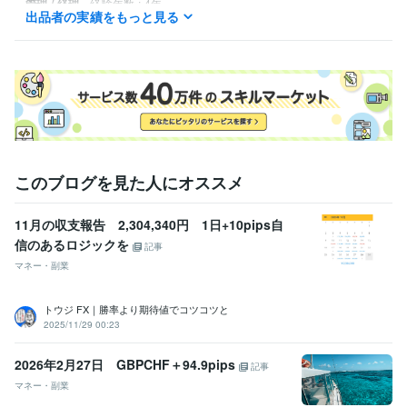
管理 / 経理
経験年数 : 4年
出品者の実績をもっと見る
職歴
トレードアイデアラボ
2012年4月 ~ 現在
受賞歴
トレード上達の教科書
初心者から達人への9つのステップ「Deep Tra
ding」
トレード特別講義「トレード戦略を先出しするための方法」
トレード特別講義「超地味だが重要なトレードの資金管理」
トレー
ド特別講義「FXと株式投資の相関性を理解する」
トレード特別講義
「新NISAで年利35％FIREを目指して」
トレード改善の教科書
30代
このブログを見た人にオススメ
からの最高の生き方
トレードマイスター
11月の収支報告 2,304,340円 1日+10pips自
資格・検定
信のあるロジックを
証券アナリスト
取得年 : 2014年
記事
マネー・副業
得意分野
学習指導・資格・キャリア相談
プロトレード
トウジ FX｜勝率より期待値でコツコツと
トレード業界
2025/11/29 00:23
学歴
山形大学
1993年3月 ~ 1997年3月
2026年2月27日 GBPCHF＋94.9pips
記事
マネー・副業
語学力