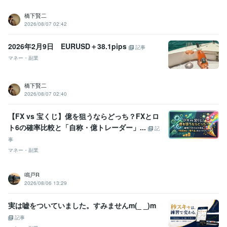
英語
日常会話レベル
橋下賢二
2026/08/07 02:42
2026年2月9日 EURUSD＋38.1pips
記事
マネー・副業
橋下賢二
2026/08/07 02:40
【FX vs 宝くじ】億を狙うならどっち？FXとロ
ト6の確率比較と「自称・億トレーダー」...
記
事
マネー・副業
鳴戸R
2026/08/06 13:29
実は嘘をついていました。すみませんm(_ _)m
記事