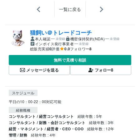
一覧に戻る
猫飼い＠トレードコーチ
本人確認
機密保持契約(NDA)
未登録
未登録
インボイス発行事業者
未登録
総販売実績
0
評価
0.0
フォロワー
8
無料で見積り相談
メッセージを送る
フォロー
8
スケジュール
平日の10：00-22：00対応可能
経験職種
コンサルタント / 経営コンサルタント
経験年数 : 5年
コンサルタント / 財務・会計コンサルタント
経験年数 : 3年
経営・マネジメント / 経営者・CEO・COO
経験年数 : 12年
管理 / 財務
経験年数 : 4年