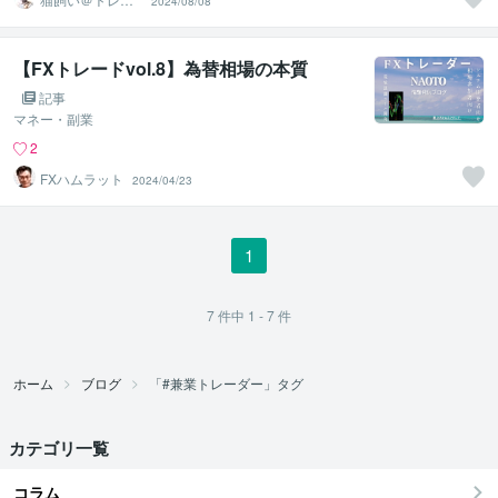
2024/08/08
ドコーチ
【FXトレードvol.8】為替相場の本質
記事
マネー・副業
2
FXハムラット
2024/04/23
1
7
件中
1 - 7
件
ホーム
ブログ
「#兼業トレーダー」タグ
カテゴリ一覧
コラム