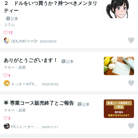
２ ドルをいつ買うか？持つべきメンタリ
ティー
記事
コラム
12
QOL内科ママDr
2022/08/23
ありがとうございます！
記事
マネー・副業
4
さっきー＠FX兼
2022/02/02
業／主婦トレー
ダー
🌟 専業コース販売終了とご報告
記事
マネー・副業
3
FXトレーダーの
2025/11/11
ん