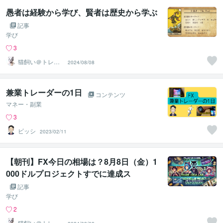
愚者は経験から学び、賢者は歴史から学ぶ
記事
学び
3
猫飼い＠トレー
2024/08/08
ドコーチ
兼業トレーダーの1日
コンテンツ
マネー・副業
3
ビッシ
2023/02/11
【朝刊】FX今日の相場は？8月8日（金）1
000ドルプロジェクトすでに達成ス
記事
学び
2
猫飼い＠トレー