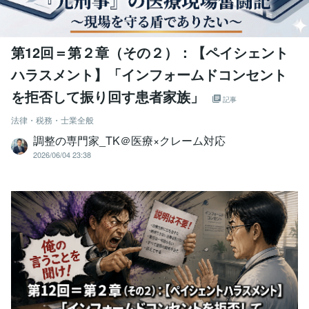
第12回＝第２章（その２）：【ペイシェント
ハラスメント】「インフォームドコンセント
を拒否して振り回す患者家族」
記事
法律・税務・士業全般
調整の専門家_TK＠医療×クレーム対応
2026/06/04 23:38