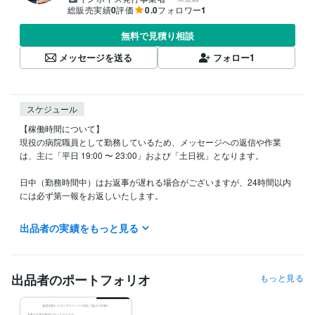
総販売実績
0
評価
0.0
フォロワー
1
無料で見積り相談
メッセージを送る
フォロー
1
スケジュール
【稼働時間について】

現役の病院職員として勤務しているため、メッセージへの返信や作業
は、主に「平日 19:00 〜 23:00」および「土日祝」となります。

日中（勤務時間中）はお返事が遅れる場合がございますが、24時間以内
には必ず第一報をお返しいたします。

【納期の目安】

出品者の実績をもっと見る
テキスト形式での回答・代行となりますので、隙間時間を活用し、迅速
かつ丁寧な起案を心がけております。お急ぎの場合も、まずはメッセー
ジにてお気軽にご相談ください。
出品者のポートフォリオ
もっと見る
経験職種
管理 / コンプライアンス
経験年数 : 35年
医療・介護 / 病院・介護施設経営
経験年数 : 15年