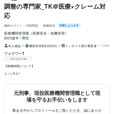
調整の専門家_TK＠医療×クレーム対
応
最終ログイン：
13時間前
稼働状況
内容によります
医療機関管理職（医療安全・危機管理）
50代後半
男性
本人確認
機密保持契約(NDA)
インボイス発行事業者
未登録
1
フォロワー
スケジュール
【稼働時間について】
もっと見る
元刑事、現役医療機関管理職として現
場を守るお手伝いをします
数ある中からプロフィールをご覧いただき、誠にありが