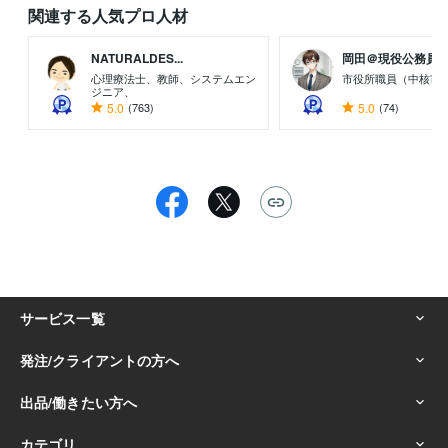
関連する人気プロ人材
NATURALDES...
岡田＠現役公務員（元
心理療法士、教師、システムエン
市役所職員（中核市
ジニア、
5.0
(763)
5.0
(74)