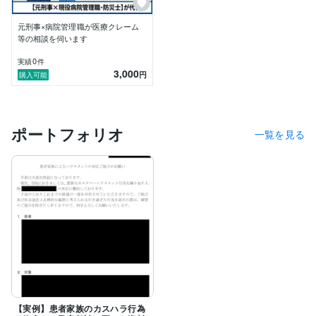
納得のいく返信文作成： 相手の感情を逆なでせず、か
元刑事×病院管理職が医療クレーム
つこちらの主張を正確に伝える文章設計。

等の相談を伺います
ペイシェントハラスメント対策： 「これ以上は受け入
0
実績
件
3,000
れられない」という境界線を、冷静かつ強固に引くため
円
購入可能
のアドバイス。

心理分析に基づく対応戦略： 相手が「何を求めている
のか」を読み解き、三方良しの着地点を模索します。

ポートフォリオ
一覧を見る
■ サービスへの想い

私自身、かつては刑事として、今は医療従事者として、
多くの「対立」を見てきました。

トラブルの渦中にいると、孤独感や強いストレスを感じ
るものです。

「どう返せばいいか分からない」「これ以上、現場を混
乱させたくない」

そんな時は、私を頼ってください。

これまでの経験すべてが誰かの「盾」になるためにあっ
たのだと感じています。

【実例】患者家族のカスハラ行為