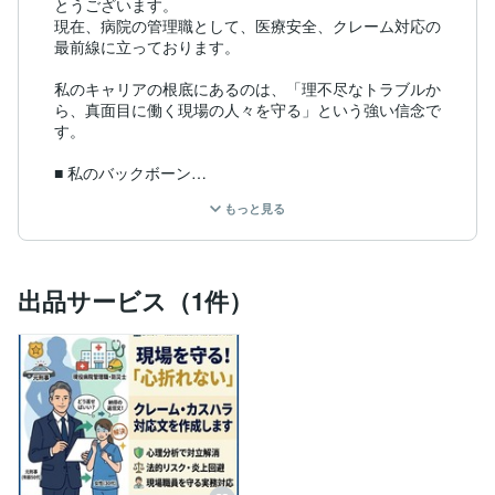
とうございます。

現在、病院の管理職として、医療安全、クレーム対応の
最前線に立っております。

私のキャリアの根底にあるのは、「理不尽なトラブルか
ら、真面目に働く現場の人々を守る」という強い信念で
す。

■ 私のバックボーン

元警察官（刑事部門）： 長年、事案の深層を読み解
もっと見る
き、心理分析に基づいた交渉や事態の収拾に携わってま
いりました。感情が高ぶった相手への接し方、リスクの
予見、そして毅然とした法的マインドを叩き込まれまし
た。

出品サービス（1件）
現役病院管理職： 大学病院等にて、医療安全管理、ク
レーム対応、示談交渉、BCP（防災）対策に従事。現在
も医療機関の管理職として、日々、院内外の複雑な人間
関係やトラブルの「調整役」を担っております。

■ 私がお役に立てること

医療現場は、時に患者様やご家族の感情が爆発しやすい
場所です。現場の職員が疲弊し、心が折れてしまう前
に、支える手立てを提案します。
