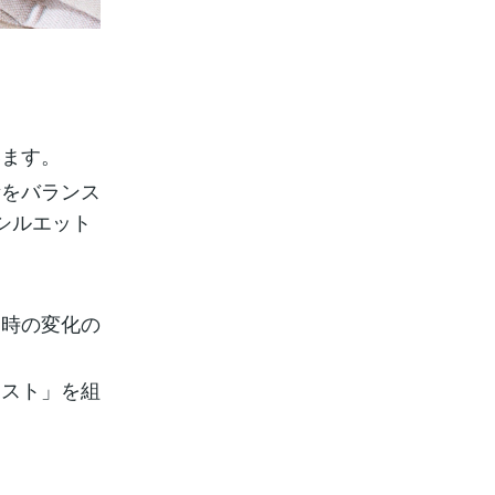
います。
素をバランス
シルエット
た時の変化の
ースト」を組