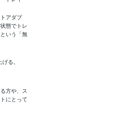
ットアダプ
た状態でトレ
肪という「無
上げる。
いる方や、ス
ートにとって