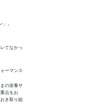
レ」。
。
キレてなかっ
フォーマンス
さまの栄養サ
に重点をお
をおき取り組