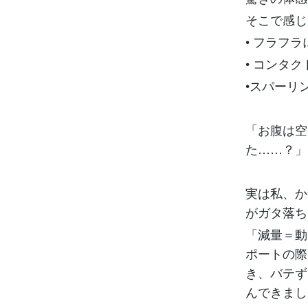
そこで感じ
• フラフ
• コンタ
•スパーリ
「お腹は空
た……？」
実は私、か
がガタ落ち
「減量＝動
ポートの際
き、バテず
んできまし