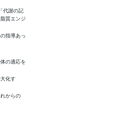
「代謝の記
と脂質エンジ
家の指導あっ
身体の適応を
最大化す
これからの