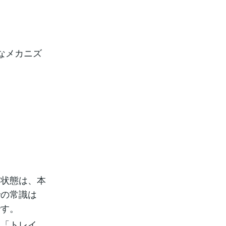
なメカニズ
」状態は、本
での常識は
です。
る「トレイ