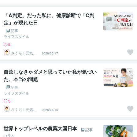
「A判定」だった私に、健康診断で「C判
定」が現れた日
記事
ライフスタイル
5
さくら｜元気に
2026/06/17
働きたい人を応
援
自炊しなきゃダメと思っていた私が気づい
た、本当の問題
記事
ライフスタイル
5
さくら｜元気に
2026/06/15
働きたい人を応
援
世界トップレベルの農薬大国日本
記事
コラム