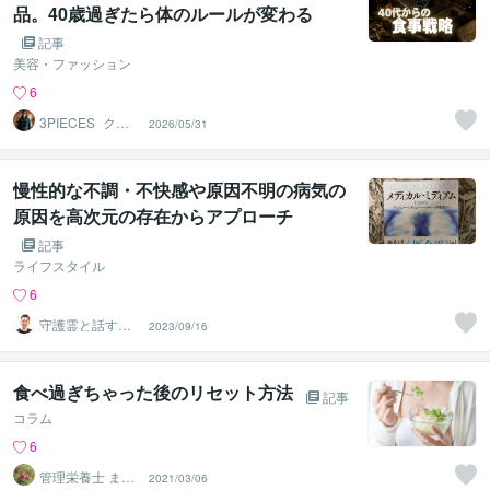
品。40歳過ぎたら体のルールが変わる
記事
美容・ファッション
6
3PIECES_クリ
2026/05/31
エイター
慢性的な不調・不快感や原因不明の病気の
原因を高次元の存在からアプローチ
記事
ライフスタイル
6
守護霊と話す人
2023/09/16
｜まこと
食べ過ぎちゃった後のリセット方法
記事
コラム
6
管理栄養士 まな
2021/03/06
こ26