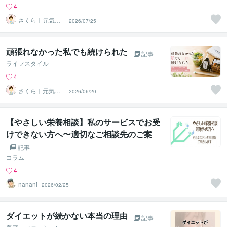
4
さくら｜元気に
2026/07/25
働きたい人を応
援
頑張れなかった私でも続けられた
記事
ライフスタイル
4
さくら｜元気に
2026/06/20
働きたい人を応
援
【やさしい栄養相談】私のサービスでお受
けできない方へ〜適切なご相談先のご案
内〜
記事
コラム
4
nanani
2026/02/25
ダイエットが続かない本当の理由
記事