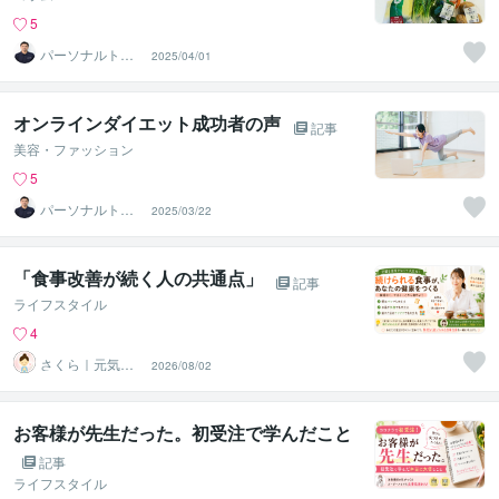
5
パーソナルトレ
2025/04/01
ーナー 渡辺
オンラインダイエット成功者の声
記事
美容・ファッション
5
パーソナルトレ
2025/03/22
ーナー 渡辺
「食事改善が続く人の共通点」
記事
ライフスタイル
4
さくら｜元気に
2026/08/02
働きたい人を応
援
お客様が先生だった。初受注で学んだこと
記事
ライフスタイル