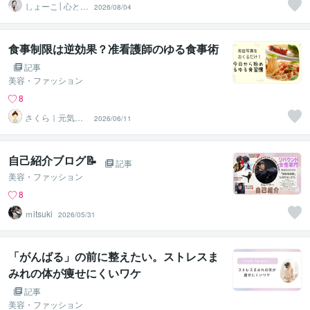
しょーこ│心と体
2026/08/04
を整える人
食事制限は逆効果？准看護師のゆる食事術
記事
美容・ファッション
8
さくら｜元気に
2026/06/11
働きたい人を応
援
自己紹介ブログ📝
記事
美容・ファッション
8
ｍitsuki
2026/05/31
「がんばる」の前に整えたい。ストレスま
みれの体が痩せにくいワケ
記事
美容・ファッション