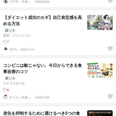
ユウキ 大会優
2026/05/26
勝トレーナー×元
教員
【ダイエット成功のカギ】自己肯定感を高
める方法
記事
美容・ファッション
7
まげし
2024/11/14
コンビニは敵じゃない。今日からできる食
事改善のコツ
記事
ライフスタイル
6
さくら｜元気に
2026/07/09
働きたい人を応
援
老化を抑制するために避けるべき5つの食