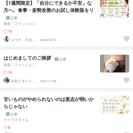
【1週間限定】「自分にできるか不安」な
方へ。食事・姿勢改善のお試し体験版をリ
リースしました！
記事
美容・ファッション
10
ユウキ 大会優
2026/05/13
勝トレーナー×元
教員
はじめましてのご挨拶
記事
美容・ファッション
10
元気とキレイを
2021/11/26
叶えるお米生活S
ayaka
甘いものがやめられないのは意志が弱いか
らじゃない
記事
ライフスタイル
9