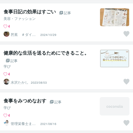
食事日記の効果はすごい
記事
美容・ファッション
4
芭蕉 ＃ダイエ
2024/10/29
ットプロデュー
サー
健康的な生活を送るためにできること。
記事
学び
4
水沢たかし
2023/08/03
食事をみつめなおす
記事
学び
4
管理栄養士まこ
2021/08/16
っちゃん