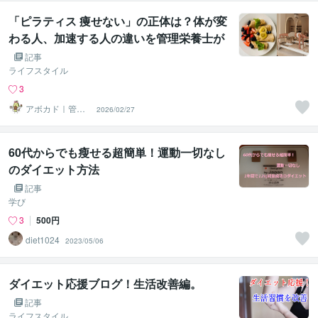
「ピラティス 痩せない」の正体は？体が変
わる人、加速する人の違いを管理栄養士が
解説！
記事
ライフスタイル
3
アボカド｜管理
2026/02/27
栄養士
60代からでも瘦せる超簡単！運動一切なし
のダイエット方法
記事
学び
3
500円
diet1024
2023/05/06
ダイエット応援ブログ！生活改善編。
記事
ライフスタイル