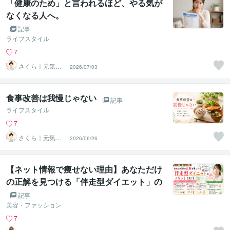
「健康のため」と言われるほど、やる気が
なくなる人へ。
記事
ライフスタイル
7
さくら｜元気に
2026/07/03
働きたい人を応
援
食事改善は我慢じゃない
記事
ライフスタイル
7
さくら｜元気に
2026/06/26
働きたい人を応
援
【ネット情報で痩せない理由】あなただけ
の正解を見つける「伴走型ダイエット」の
メリットとは？
記事
美容・ファッション
7