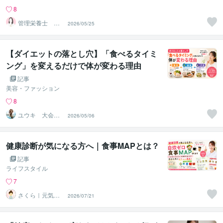
8
管理栄養士 さ
2026/05/25
とうきび
【ダイエットの落とし穴】「食べるタイミ
ング」を変えるだけで体が変わる理由
記事
美容・ファッション
8
ユウキ 大会優
2026/05/06
勝トレーナー×元
教員
健康診断が気になる方へ｜食事MAPとは？
記事
ライフスタイル
7
さくら｜元気に
2026/07/21
働きたい人を応
援