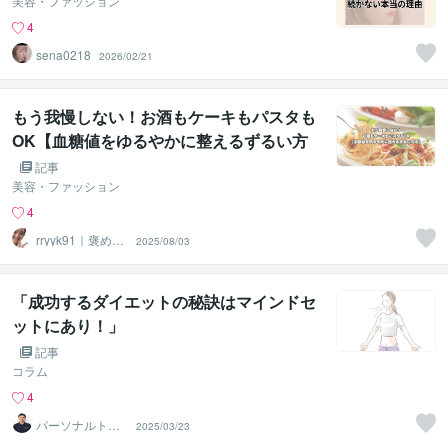
美容・ファッション
4
sena0218
2026/02/21
もう我慢しない！お酒もケーキもパスタも
OK【血糖値をゆるやかに整えるずるい方
法】
記事
美容・ファッション
4
rryyk91｜褒めら
2025/08/03
れ肌カウンセラ
ー
「成功するダイエットの秘訣はマインドセ
ットにあり！」
記事
コラム
4
パーソナルトレ
2025/03/23
ーナー 渡辺