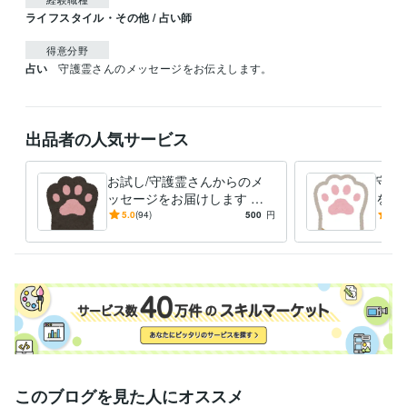
ライフスタイル・その他 / 占い師
得意分野
占い
守護霊さんのメッセージをお伝えします。
出品者の人気サービス
お試し/守護霊さんからのメ
守護
ッセージをお届けします お
をお
試し価格で守護霊さんからお
には
5.0
(94)
500
円
5.0
話を伺います。
沢山
このブログを見た人にオススメ