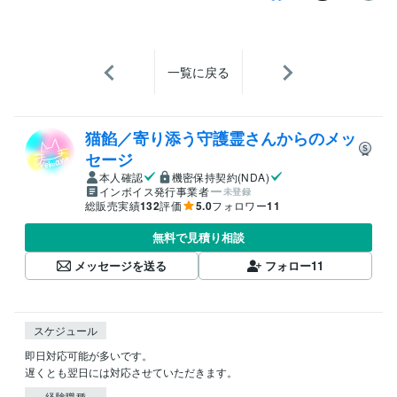
一覧に戻る
猫餡／寄り添う守護霊さんからのメッ
セージ
本人確認
機密保持契約(NDA)
インボイス発行事業者
未登録
総販売実績
132
評価
5.0
フォロワー
11
無料で見積り相談
メッセージを送る
フォロー
11
スケジュール
即日対応可能が多いです。

遅くとも翌日には対応させていただきます。
経験職種