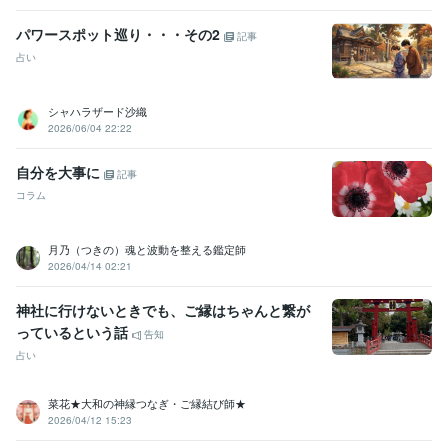
パワースポット巡り・・・その2
記事
占い
シャハラザード沙織
2026/06/04 22:22
自分を大事に
記事
コラム
月乃（つきの）魂と波動を整える鑑定師
2026/04/14 02:21
神社に行けないときでも、ご縁はちゃんと繋が
っているという話
告知
占い
菜花★大和の神縁つなぎ・ご縁結び師★
2026/04/12 15:23