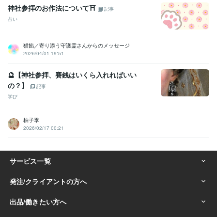
神社参拝のお作法について⛩️
記事
占い
猫餡／寄り添う守護霊さんからのメッセージ
2026/04/01 19:51
🔮【神社参拝、賽銭はいくら入れればいい
の？】
記事
学び
柚子季
2026/02/17 00:21