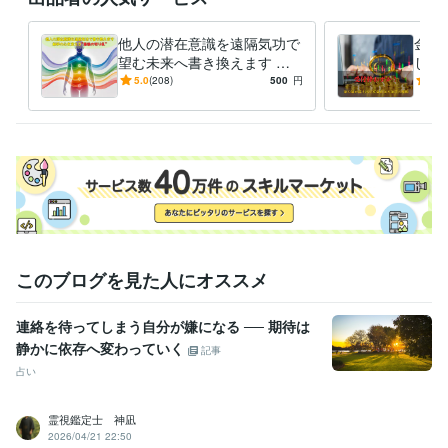
他人の潜在意識を遠隔気功で
金貨
望む未来へ書き換えます 相
しま
手の心・態度・行動が変わら
別公
5.0
(208)
500
円
5.0
ない“最後の壁”から突破しま
受け
す
このブログを見た人にオススメ
連絡を待ってしまう自分が嫌になる ── 期待は
静かに依存へ変わっていく
記事
占い
霊視鑑定士 神凪
2026/04/21 22:50