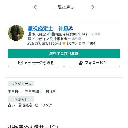
一覧に戻る
霊視鑑定士 神凪
本人確認
機密保持契約(NDA)
未登録
インボイス発行事業者
未登録
総販売実績
1,155
評価
5.0
フォロワー
104
無料で見積り相談
メッセージを送る
フォロー
104
スケジュール
平日日中、平日夜間、土日祝日
得意分野
占い
霊視鑑定
ヒーリング
出品者の人気サービス