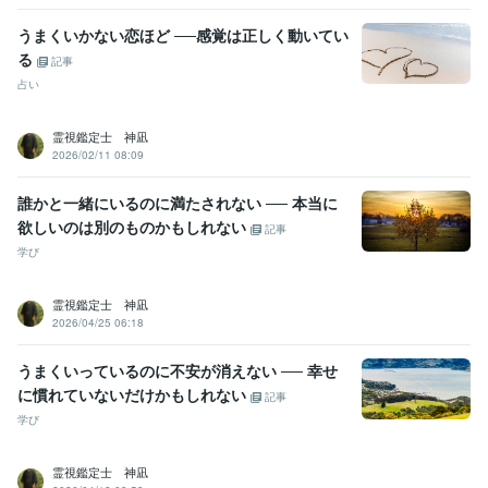
うまくいかない恋ほど ──感覚は正しく動いてい
る
記事
占い
霊視鑑定士 神凪
2026/02/11 08:09
誰かと一緒にいるのに満たされない ── 本当に
欲しいのは別のものかもしれない
記事
学び
霊視鑑定士 神凪
2026/04/25 06:18
うまくいっているのに不安が消えない ── 幸せ
に慣れていないだけかもしれない
記事
学び
霊視鑑定士 神凪