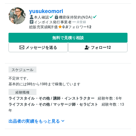
yusukeomori
本人確認
機密保持契約(NDA)
インボイス発行事業者
未登録
総販売実績
0
評価
0.0
フォロワー
12
無料で見積り相談
メッセージを送る
フォロー
12
スケジュール
不定休です。

基本的には9時から19時まで稼働しています
経験職種
ライフスタイル・その他 / 講師・インストラクター
経験年数 : 6年
ライフスタイル・その他 / マッサージ師・セラピスト
経験年数 : 13
年
出品者の実績をもっと見る
資格・検定
柔道整復師
取得年 : 2011年
NSCA-CPT
取得年 : 2009年