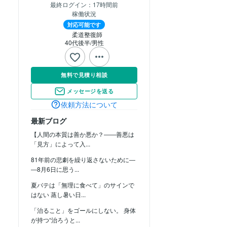
最終ログイン：
17時間前
稼働状況
対応可能です
　柔道整復師
40代後半
男性
無料で見積り相談
メッセージを送る
依頼方法について
最新ブログ
【人間の本質は善か悪か？――善悪は
「見方」によって入...
81年前の悲劇を繰り返さないために―
―8月6日に思う...
夏バテは「無理に食べて」のサインで
はない 蒸し暑い日...
「治ること」をゴールにしない。 身体
が持つ“治ろうと...