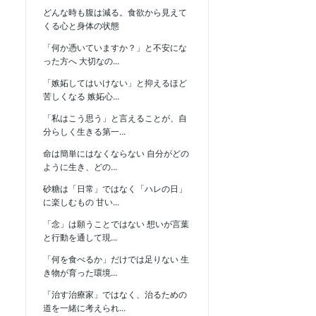
どんな時も腹は減る。食欲から見えて
くる心と身体の状態
「何か憑いていますか？」と不安にな
った方へ 大切なの...
「嫉妬してはいけない」と抑えるほど
苦しくなる 嫉妬心...
「私はこう思う」と言えることが、自
分らしく生きる第一...
命は簡単にはなくならない 自分がどの
ように生き、どの...
砂糖は「日常」ではなく「ハレの日」
に楽しむもの 甘い...
「念」は願うことではない 想いが言葉
と行動を通して現...
「何を食べるか」だけでは足りない 生
き物が育った環境...
「治す治療家」ではなく、治るための
道を一緒に考えられ...