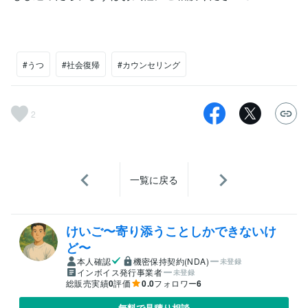
#うつ
#社会復帰
#カウンセリング
2
一覧に戻る
けいご〜寄り添うことしかできないけ
ど〜
本人確認
機密保持契約(NDA)
未登録
インボイス発行事業者
未登録
総販売実績
0
評価
0.0
フォロワー
6
無料で見積り相談