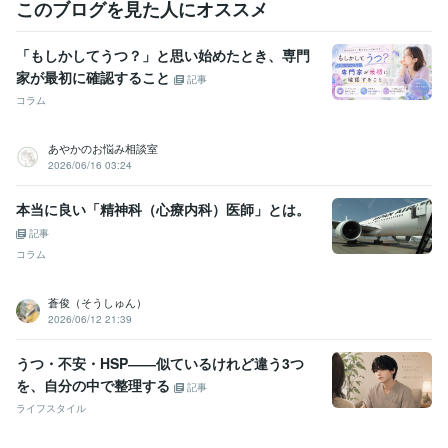
このブログを見た人にオススメ
「もしかしてうつ？」と思い始めたとき、専門
家が最初に確認すること
記事
コラム
あやかのお悩み相談室
2026/06/16 03:24
本当に良い「精神科（心療内科）医師」とは。
記事
コラム
蒼俊（そうしゅん）
2026/06/12 21:39
うつ・不安・HSP――似ているけれど違う3つ
を、自分の中で整理する
記事
ライフスタイル