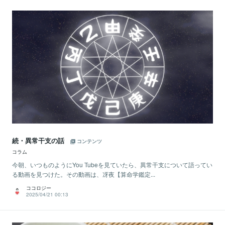
続・異常干支の話
コンテンツ
コラム
今朝、いつものようにYou Tubeを見ていたら、異常干支について語ってい
る動画を見つけた。その動画は、冴夜【算命学鑑定...
ココロジー
2025/04/21 00:13