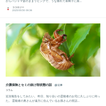
からパジャマ姿のままリビングで、うな垂れて座椅子に座...
ココロジー
2025/05/30 09:36
介護保険とセミの抜け殻状態の話
記事
コラム
近況報告をしてみたい。 昨日、知り合いの霊能者のお宅に久しぶりに伺っ
た。 霊能者の奥さんが遠方に住んでいるお孫さんの世話...