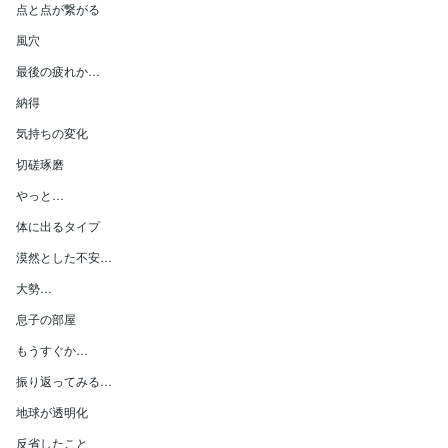
点と点が繋がる
風穴
最後の疲れか…
納得
気持ちの変化
切磋琢磨
やっと…
体に出るタイプ
漠然とした不安…
大勢…
息子の部屋
もうすぐか…
振り返ってみる…
地球が透明化
反省したこと