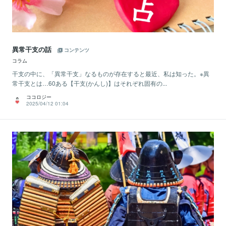
異常干支の話
コンテンツ
コラム
干支の中に、「異常干支」なるものが存在すると最近、私は知った。※異
常干支とは…60ある【干支(かんし)】はそれぞれ固有の...
ココロジー
2025/04/12 01:04