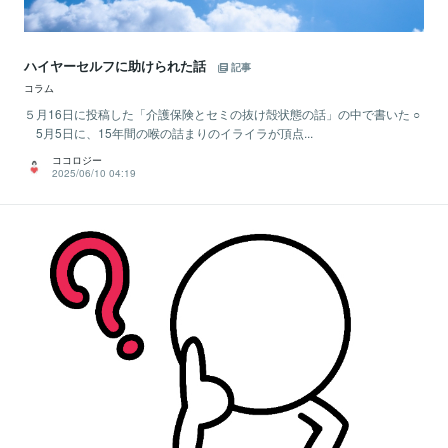
ハイヤーセルフに助けられた話
記事
コラム
５月16日に投稿した「介護保険とセミの抜け殻状態の話」の中で書いた ○
5月5日に、15年間の喉の詰まりのイライラが頂点...
ココロジー
2025/06/10 04:19