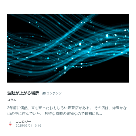
波動が上がる場所
コンテンツ
コラム
2年前に偶然、立ち寄ったおもしろい喫茶店がある。 その店は、緑豊かな
山の中に佇んでいた。 独特な風貌の建物なので最初に店...
ココロジー
2025/05/01 10:16