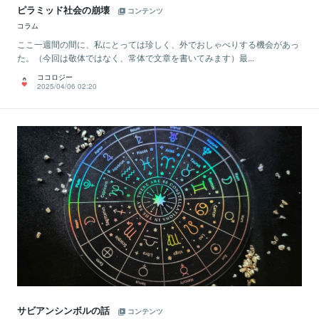
ピラミッド社会の崩壊
コンテンツ
コラム
ここ一週間の間に、私にとっては珍しく、外でおしゃべりする機会があっ
た。（今回は敬体ではなく、常体で文章を書いてみます）最...
ココロジー
2025/04/06 02:20
サビアンシンボルの話
コンテンツ