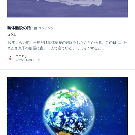
幽体離脱の話
コンテンツ
コラム
10年ぐらい前、一度だけ幽体離脱の経験をしたことがある。この日は、た
またま息子の部屋に夜、一人で寝ていた。しばらくすると...
ココロジー
2025/04/08 00:11