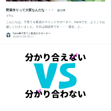
野菜作りって大変なんだな・・・
記事
コラム
こんにちは。子育て＆教員のマインドサポーター、hanaです。ようこそお
越しくださいました。今日は雑談枠です・・・最近、と...
hana✽子育てと教員のサポーター
2026/01/29 05:11