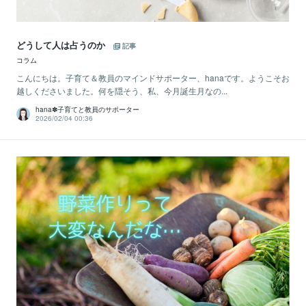
どうして人は占うのか
記事
コラム
こんにちは。子育て＆教員のマインドサポーター、hanaです。ようこそお
越しくださいました。何を隠そう、私、今月誕生月なの...
hana✽子育てと教員のサポーター
2026/02/04 00:36