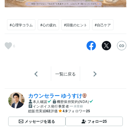
#心理学コラム
#心の疲れ
#回復のヒント
#自己ケア
6
一覧に戻る
カウンセラー ゆうすけ
本人確認
機密保持契約(NDA)
インボイス発行事業者
未登録
総販売実績
62
評価
4.9
フォロワー
25
メッセージを送る
フォロー
25