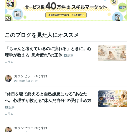
スクールカウンセラー
2009年3月 ~ 現在
私設相談室
2012年3月 ~ 現在
受賞歴
ココナラ　レギュラーランク昇格
ココナラ　ブロンズランク昇格
コ
コナラ　プラチナランク昇格
このブログを見た人にオススメ
資格・検定
臨床心理士
取得年 : 2008年
「ちゃんと考えているのに疲れる」ときに。心
理学が教える“思考疲れ”の正体
記事
得意分野
コラム
悩み相談・カウンセリング
カウンセリング、相談
カウンセラー ゆうすけ
2026/05/03 23:21
“休日を寝て終えると自己嫌悪になる”あなた
へ。心理学が教える“休んだ自分”の受け止め方
記事
コラム
カウンセラー ゆうすけ