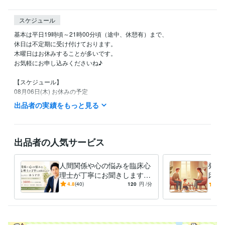
スケジュール
基本は平日19時頃～21時00分頃（途中、休憩有）まで、

休日は不定期に受け付けております。

木曜日はお休みすることが多いです。

お気軽にお申し込みくださいね♪

【スケジュール】

08月06日(木) お休みの予定

08月07日(金) 19:00～21:30

出品者の実績をもっと見る
08月08日(土) 19:00～21:30

08月09日(日) 19:00～21:30

以降は未定です。

出品者の人気サービス
※ 以上、大まかな予定です。

人間関係や心の悩みを臨床心
発達
※ 時間は変更する可能性があります。
理士が丁寧にお聞きします
床心
経験職種
カウンセリング歴18年以上の
カウ
4.8
(40)
120
円
/分
-
(1)
ライフスタイル・その他 / カウンセラー・コーチ
経験年数 : 16年
臨床心理士による悩み相談
臨床
職歴
精神科クリニック
2008年11月 ~ 2012年5月