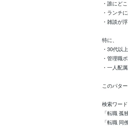
・誰にどこ
・ランチに
・雑談が浮
特に、
・30代以
・管理職ポ
・一人配属
このパター
検索ワード
「転職 孤
「転職 同