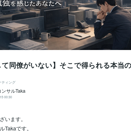
して同僚がいない】そこで得られる本当
ケティング
ンサルTaka
15 00:30
ざいます。
ルTakaです。