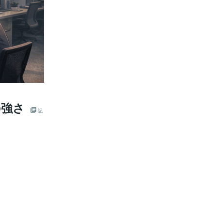
の強さ
記