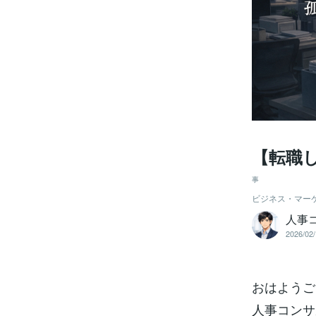
【転職
事
ビジネス・マー
人事コ
2026/02/
おはようご
人事コンサ