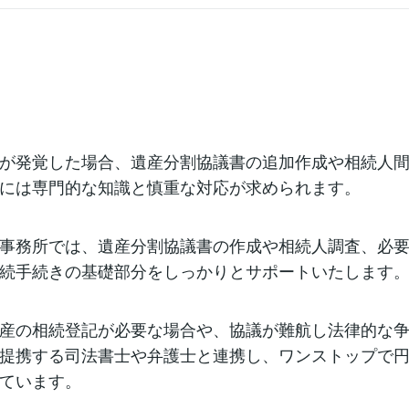
、相続人全員で遺産の分け方を決めた「遺産分割協議書」と、
印鑑証明書」が必須です。 遺産分割協議書は、誰がどの財産を
明確にし、全員の署名・実印が必要となります。 一方、印鑑証
に実印を押したのは本人です」という証明書で、市区町村役場
付も可）で取得できます。【印鑑証明書の有効期限は？銀行ご
ール】 実は、印鑑証明書には法律上の有効期限はありません。
】
の相続手続きでは「発行から3ヶ月以内」や「6ヶ月以内」とい
限を設けていることがほとんどです。 これは、相続人の意思や
時点で変わっていないことを確実にするためです。 もし期限を
明書を提出すると、再度取得し直すよう求められる場合があり
、遺産分割協議書自体には法的な有効期限はありませんが、印鑑
が発覚した場合、遺産分割協議書の追加作成や相続人
が切れてしまうと、協議書に添付する意味がなくなってしまい
がって、書類を揃える際は、印鑑証明書の取得時期に特に注意が
には専門的な知識と慎重な対応が求められます。
期
事務所では、遺産分割協議書の作成や相続人調査、必
続手続きの基礎部分をしっかりとサポートいたします
産の相続登記が必要な場合や、協議が難航し法律的な
提携する司法書士や弁護士と連携し、ワンストップで
ています。