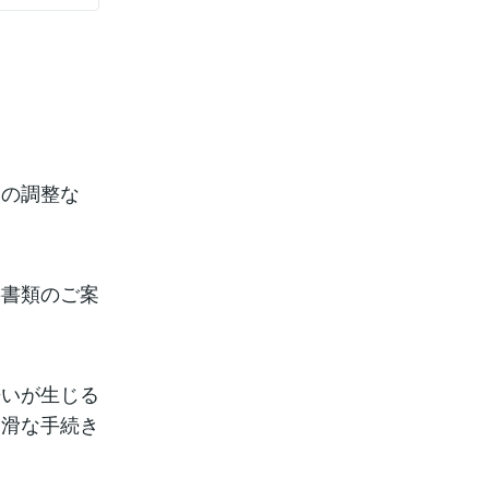
間の調整な
要書類のご案
。
争いが生じる
円滑な手続き