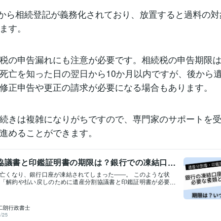
4月から相続登記が義務化されており、放置すると過料の
ます。
税の申告漏れにも注意が必要です。相続税の申告期限
死亡を知った日の翌日から10か月以内ですが、後から
修正申告や更正の請求が必要になる場合もあります。
続きは複雑になりがちですので、専門家のサポートを
進めることができます。
協議書と印鑑証明書の期限は？銀行での凍結口
必要な書類と注意点
亡くなり、銀行口座が凍結されてしまった――。 このような状
「解約や払い戻しのために遺産分割協議書と印鑑証明書が必要
から案内された方は多いのではないでしょうか。 いざ書類を集
と、「印鑑証明書には期限があるの？」「遺産分割協議書はい
の？」といった疑問や不安が次々と湧いてきます。 そこで今回
二朗行政書士
凍結口座解約に必要な書類と注意点についてご説明していきま
/25
続きで必要な「遺産分割協議書」と「印鑑証明書」】 銀行の相