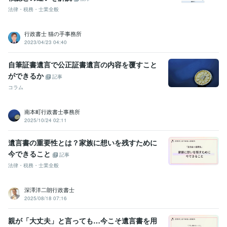
法律・税務・士業全般
行政書士 猫の手事務所
2023/04/23 04:40
自筆証書遺言で公正証書遺言の内容を覆すこと
ができるか
記事
コラム
南本町行政書士事務所
2025/10/24 02:11
遺言書の重要性とは？家族に想いを残すために
今できること
記事
法律・税務・士業全般
深澤洋二朗行政書士
2025/08/18 07:16
親が「大丈夫」と言っても…今こそ遺言書を用