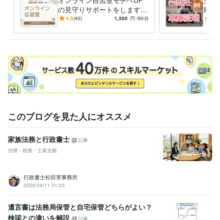
の見守りサポートをします
庫証
毎日の勉強習慣を身につけ
定行
4.5
(40)
1,500
円
/90分
-
(1)
る！『モチベーションU
をサ
P！』
このブログを見た人にオススメ
家族法務と行政書士
記事
法律・税務・士業全般
行政書士松田実事務所
2026/04/11 01:23
遺言書は法務局保管と自宅保管どちらがよい？
検認との違いを解説
記事