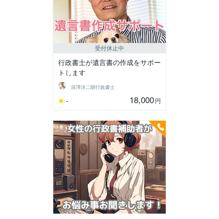
受付休止中
行政書士が遺言書の作成をサポー
トします
深澤洋二朗行政書士
18,000
-
円