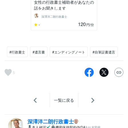
女性の行政書士補助者があなたの
話をお聞きします
深澤洋二朗行政書士
120
-
円
/分
#行政書士
#遺言書
#エンディングノート
#自筆証書遺言
5
一覧に戻る
深澤洋二朗行政書士
本人確認
機密保持契約(NDA)
未登録