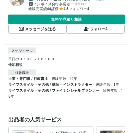
インボイス発行事業者
未登録
総販売実績
44
評価
4.5
フォロワー
4
無料で見積り相談
メッセージを送る
フォロー
4
スケジュール
平日の９：００～１８：００

他応相談
経験職種
士業・専門職 / 行政書士
経験年数 : 10年
ライフスタイル・その他 / 講師・インストラクター
経験年数 : 1年
ライフスタイル・その他 / ファイナンシャルプランナー
経験年数 : 1
5年
出品者の人気サービス
オンライン自習室モチベUP
主と