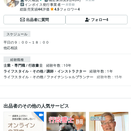
インボイス発行事業者
未登録
総販売実績
44
評価
4.5
フォロワー
4
出品者に質問
フォロー
4
スケジュール
平日の９：００～１８：００

他応相談
経験職種
士業・専門職 / 行政書士
経験年数 : 10年
ライフスタイル・その他 / 講師・インストラクター
経験年数 : 1年
ライフスタイル・その他 / ファイナンシャルプランナー
経験年数 : 15年
出品者のその他の人気サービス