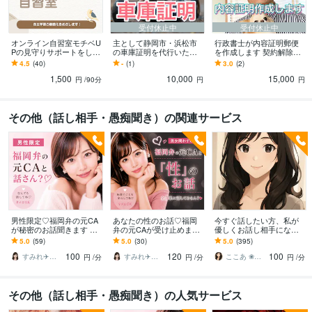
受付休止中
受付休止中
オンライン自習室モチベU
主として静岡市・浜松市
行政書士が内容証明郵便
Pの見守りサポートをしま
の車庫証明を代行いたし
を作成します 契約解除・
す 毎日の勉強習慣を身に
ます 特定行政書士が丁寧
損害賠償請求・退職代
4.5
(40)
-
(1)
3.0
(2)
つける！『モチベーショ
に車庫証明をサポート！
行・浮気・不倫
1,500
10,000
15,000
ンUP！』
円
/90分
円
円
その他（話し相手・愚痴聞き）の関連サービス
男性限定♡福岡弁の元CA
あなたの性のお話♡福岡
今すぐ話したい方、私が
が秘密のお話聞きます 雑
弁の元CAが受け止めます
優しくお話し相手になり
談・趣味・恋愛・性の悩
男女問わずあなたの性の
ます あなたの心にそっと
5.0
(59)
5.0
(30)
5.0
(395)
みなど…な〜んでも聞く
お悩み…な〜んでもお話
寄り添う時間を届けます
100
120
100
けんね！
聞くけんね！
すみれ✈️福岡弁の元CA
すみれ✈️福岡弁の元CA
ここあ ❀ぽかぽか相談室❀
円
/分
円
/分
円
/分
その他（話し相手・愚痴聞き）の人気サービス