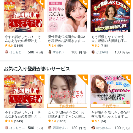
今すぐ話がしたい！ そ
男性限定♡福岡弁の元CA
もう我慢しなくて大丈
んなあなたの希望叶えま
が秘密のお話聞きます 雑
夫。感情の大掃除お手伝
す 今日あったことから深
談・趣味・恋愛・性の悩
いします 怒り/イライラ/モ
5.0
(5845)
5.0
(59)
5.0
(718)
刻な悩みまで☆何でも打
みなど…な〜んでも聞く
ヤモヤ/ストレス/焦り/感情
500
100
100
ち明けてください。
けんね！
爆発/本音
はしもと ゆっこ♡救急こころの相談室
すみれ✈️福岡弁の元CA
かよ❤️明日が少し楽しみになる場所
円
/分
円
/分
円
/分
お気に入り登録が多いサービス
予約受付中
予約受付中
今すぐ話がしたい！ そ
なんでも5分からOK！お
ただ誰かと話したい❣️心が
んなあなたの希望叶えま
話聴きます ジャンル問わ
落ち着きホッとします い
す 今日あったことから深
ずただちょっとだけ誰か
ますぐ話す/雑談/愚痴/何で
5.0
(5845)
5.0
(1603)
5.0
(84)
刻な悩みまで☆何でも打
と話したい人待ってます♪
も/結婚/恋愛/悩み/繊細
500
120
100
ち明けてください。
はしもと ゆっこ♡救急こころの相談室
西園寺まい
柊ちはる❤️主婦のお悩み相談Room❤️
円
/分
円
/分
円
/分