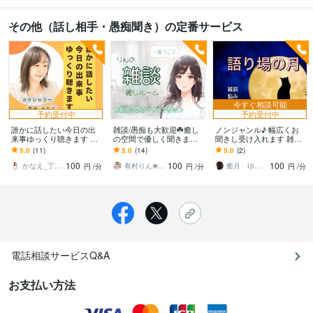
その他（話し相手・愚痴聞き）の定番サービス
今すぐ相談可能
予約受付中
予約受付中
誰かに話したい今日の出
雑談/愚痴も大歓迎☘️癒し
ノンジャンル♪ 幅広くお
来事ゆっくり聴きます 話
の空間で優しく聞きます
聞きし受け入れます 雑談/
せる友達が近くにいない
りんとゆるっと話そ♡あ
悩み/愚痴/秘密/お試し用
5.0
(11)
5.0
(14)
5.0
(2)
なら聴き役になりますね
なたの味方ここにいる
自由に話してネ
100
100
100
よ〜っ♪
かなえ_丁寧対応カウンセリング
有村りん❀声と文字で癒します♪
癒月 ゆず ☆ゆづき ゆず☆
円
/分
円
/分
円
/分
電話相談サービスQ&A
お支払い方法