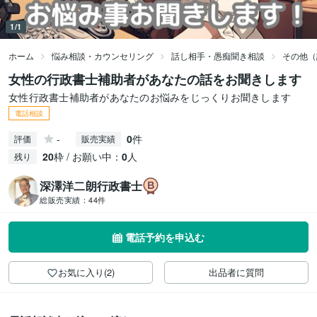
1/1
ホーム
悩み相談・カウンセリング
話し相手・愚痴聞き相談
その他（
女性の行政書士補助者があなたの話をお聞きします
女性行政書士補助者があなたのお悩みをじっくりお聞きします
電話相談
-
0
件
評価
販売実績
20
枠 / お願い中：
0
人
残り
深澤洋二朗行政書士
総販売実績：
44件
電話予約を申込む
お気に入り(2)
出品者に質問