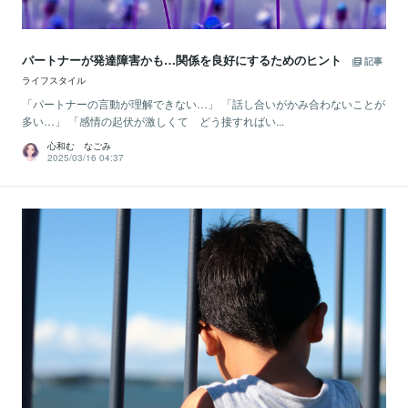
パートナーが発達障害かも…関係を良好にするためのヒント
記事
ライフスタイル
「パートナーの言動が理解できない…」 「話し合いがかみ合わないことが
多い…」 「感情の起伏が激しくて どう接すればい...
心和む なごみ
2025/03/16 04:37