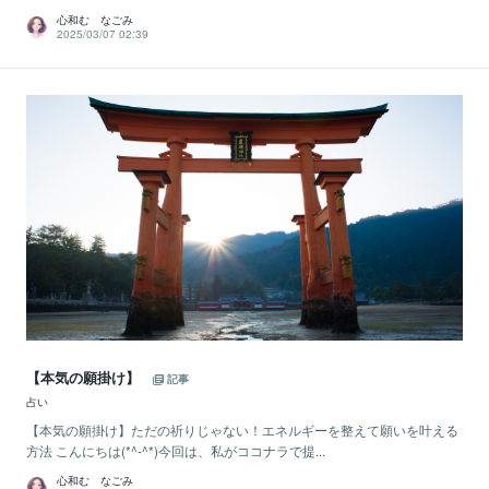
心和む なごみ
2025/03/07 02:39
【本気の願掛け】
記事
占い
【本気の願掛け】ただの祈りじゃない！エネルギーを整えて願いを叶える
方法 こんにちは(*^-^*)今回は、私がココナラで提...
心和む なごみ