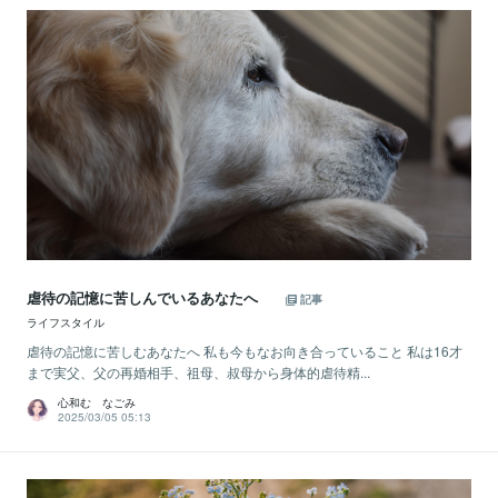
虐待の記憶に苦しんでいるあなたへ
記事
ライフスタイル
虐待の記憶に苦しむあなたへ 私も今もなお向き合っていること 私は16才
まで実父、父の再婚相手、祖母、叔母から身体的虐待精...
心和む なごみ
2025/03/05 05:13