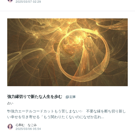
2025/03/07 02:29
強力縁切りで新たな人生を歩む
記事
占い
🔌強力エーテルコードカットもう苦しまない✨ 不要な縁を断ち切り新し
い幸せを引き寄せる「もう関わりたくないのになぜか忘れ...
心和む なごみ
2025/03/06 05:54