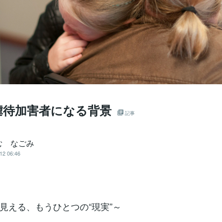
虐待加害者になる背景
記事
む なごみ
12 06:46
見える、もうひとつの“現実”～