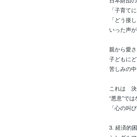
日本財団の
「子育て
「どう接し
いった声が
親から愛
子どもに
苦しみの中
これは 決
“悪意”で
「心の叫び
3. 経済