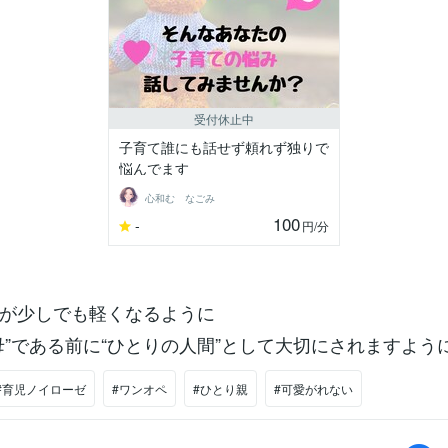
受付休止中
子育て誰にも話せず頼れず独りで
悩んでます
心和む なごみ
100
-
円
/分
が少しでも軽くなるように
母”である前に“ひとりの人間”として大切にされますよう
#育児ノイローゼ
#ワンオペ
#ひとり親
#可愛がれない