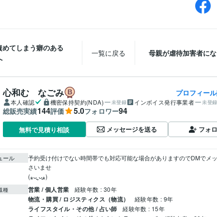
責めてしまう癖のある
一覧に戻る
母親が虐待加害者にな
へ
心和む なごみ
プロフィール
本人確認
機密保持契約(NDA)
インボイス発行事業者
未登録
未登
144
5.0
94
総販売実績
評価
フォロワー
メッセージを送る
フォ
無料で見積り相談
ュール
予約受け付けでない時間帯でも対応可能な場合がありますのでDMでメ
さいませ

(⁎ᴗ͈ˬᴗ͈⁎)
営業 / 個人営業
経験年数 : 30年
職種
物流・購買 / ロジスティクス（物流）
経験年数 : 9年
ライフスタイル・その他 / 占い師
経験年数 : 15年