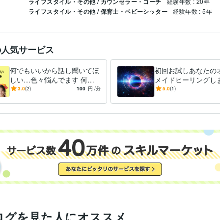
ライフスタイル・その他 / カウンセラー・コーチ
経験年数 : 20年
ライフスタイル・その他 / 保育士・ベビーシッター
経験年数 : 5年
の人気サービス
何でもいいから話し聞いてほ
初回お試しあなたの
しい…色々悩んでます 何日
メイドヒーリングしま
も誰とも話してない…寂しい
当に効くの！？あな
3.0
(2)
100
円
/分
5.0
(1)
あなたへヒーリング付き
の「変化」を体験し
んか？
ログを見た人にオススメ