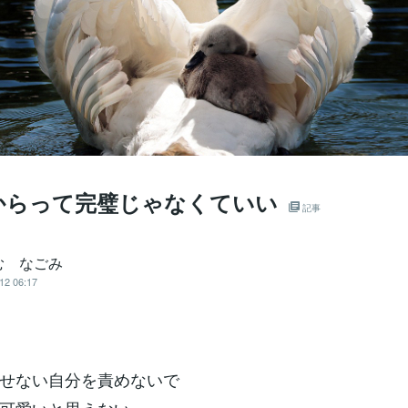
からって完璧じゃなくていい
記事
む なごみ
12 06:17
せない自分を責めないで