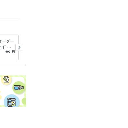
オーダー
オーダーメイドヒーリング本
す 本
来の光を目覚めさせます あ
たのため
なたの魂と繋がりあなただけ
500
円
5.0
(96)
9,000
円
てみませ
の人生の地図を見つけだしま
す