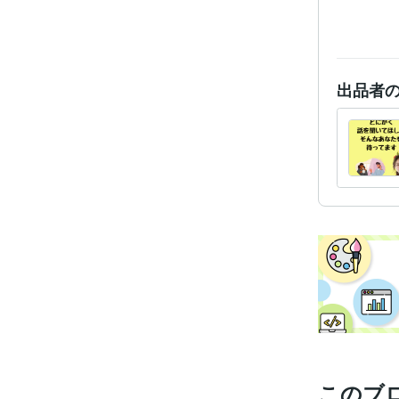
出品者
このブ