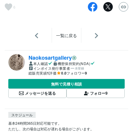
6
一覧に戻る
Naokosartgallery
本人確認
機密保持契約(NDA)
インボイス発行事業者
未登録
総販売実績
1
評価
0.0
フォロワー
9
無料で見積り相談
メッセージを送る
フォロー
9
スケジュール
基本24時間365日対応可能です。

ただし、次の場合は対応が遅れる場合がございます。
