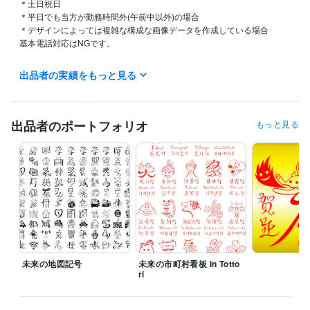
＊土日祝日

＊平日でも当方が勤務時間外(午前中以外)の場合

＊デザインによっては複雑な構成な画像データを作成している場合

基本電話対応はNGです。

＊当方が別のサービスと並行して作業中である場合
出品者の実績をもっと見る
経験職種
クリエイター / 作家
経験年数 : 8年
出品者のポートフォリオ
もっと見る
受賞歴
第9回東北障がい者芸術全国公募展 三菱商事賞
令和５年度 あいサポ
ート・アートとっとり展　佳作受賞
鳥取県立バリアフリー美術館で
優秀な作品として選出
資格・検定
書道、習字準四段高等師範免許所持(毛筆、硬筆両方)
取得年 : 2009
年
得意分野
デザイン制作
書体作り
未来の地図記号
未来の市町村看板 in Totto
書体
ri
デザイン制作
ポリゴンアート
ポリゴンアート