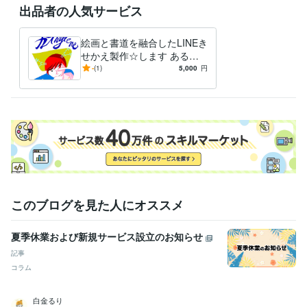
出品者の人気サービス
絵画と書道を融合したLINEき
せかえ製作☆します ある文
字の中に絵画がある画法も含
-
(1)
5,000
円
めて作成します！
このブログを見た人にオススメ
夏季休業および新規サービス設立のお知らせ
記事
コラム
白金るり