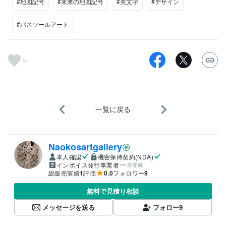
#地図記号
#未来の地図記号
#美文字
#デザイン
#パスツールアート
9
一覧に戻る
Naokosartgallery
本人確認
機密保持契約(NDA)
インボイス発行事業者
未登録
総販売実績
1
評価
0.0
フォロワー
9
無料で見積り相談
メッセージを送る
フォロー
9