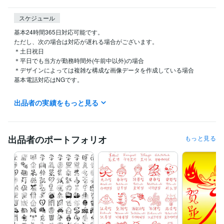
スケジュール
基本24時間365日対応可能です。

ただし、次の場合は対応が遅れる場合がございます。

＊土日祝日

＊平日でも当方が勤務時間外(午前中以外)の場合

＊デザインによっては複雑な構成な画像データを作成している場合

基本電話対応はNGです。

＊当方が別のサービスと並行して作業中である場合
出品者の実績をもっと見る
経験職種
クリエイター / 作家
経験年数 : 8年
出品者のポートフォリオ
もっと見る
受賞歴
第9回東北障がい者芸術全国公募展 三菱商事賞
令和５年度 あいサポ
ート・アートとっとり展　佳作受賞
鳥取県立バリアフリー美術館で
優秀な作品として選出
資格・検定
書道、習字準四段高等師範免許所持(毛筆、硬筆両方)
取得年 : 2009
年