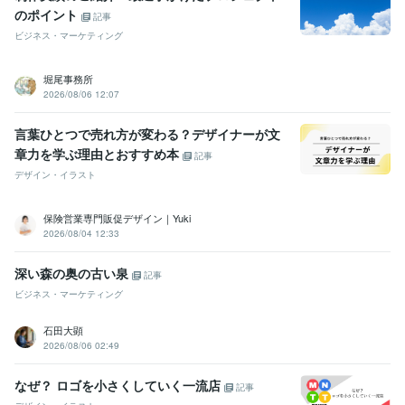
のポイント
記事
ビジネス・マーケティング
堀尾事務所
2026/08/06 12:07
言葉ひとつで売れ方が変わる？デザイナーが文
章力を学ぶ理由とおすすめ本
記事
デザイン・イラスト
保険営業専門販促デザイン｜Yuki
2026/08/04 12:33
深い森の奥の古い泉
記事
ビジネス・マーケティング
石田大顕
2026/08/06 02:49
なぜ？ ロゴを小さくしていく一流店
記事