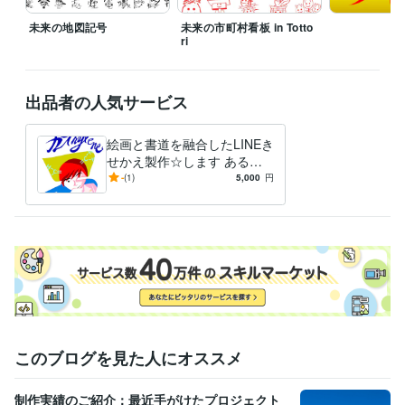
得意分野
デザイン制作
書体作り
未来の地図記号
未来の市町村看板 in Totto
書体
ri
デザイン制作
ポリゴンアート
ポリゴンアート
出品者の人気サービス
絵画と書道を融合したLINEき
せかえ製作☆します ある文
字の中に絵画がある画法も含
-
(1)
5,000
円
めて作成します！
このブログを見た人にオススメ
制作実績のご紹介：最近手がけたプロジェクト