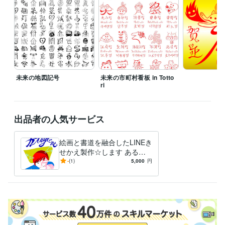
優秀な作品として選出
資格・検定
書道、習字準四段高等師範免許所持(毛筆、硬筆両方)
取得年 : 2009
年
得意分野
デザイン制作
書体作り
未来の地図記号
未来の市町村看板 in Totto
書体
ri
デザイン制作
ポリゴンアート
ポリゴンアート
出品者の人気サービス
絵画と書道を融合したLINEき
せかえ製作☆します ある文
字の中に絵画がある画法も含
-
(1)
5,000
円
めて作成します！