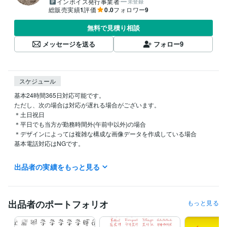
インボイス発行事業者
未登録
総販売実績
1
評価
0.0
フォロワー
9
無料で見積り相談
メッセージを送る
フォロー
9
スケジュール
基本24時間365日対応可能です。

ただし、次の場合は対応が遅れる場合がございます。

＊土日祝日

＊平日でも当方が勤務時間外(午前中以外)の場合

＊デザインによっては複雑な構成な画像データを作成している場合

基本電話対応はNGです。

＊当方が別のサービスと並行して作業中である場合
出品者の実績をもっと見る
経験職種
クリエイター / 作家
経験年数 : 8年
出品者のポートフォリオ
もっと見る
受賞歴
第9回東北障がい者芸術全国公募展 三菱商事賞
令和５年度 あいサポ
ート・アートとっとり展　佳作受賞
鳥取県立バリアフリー美術館で