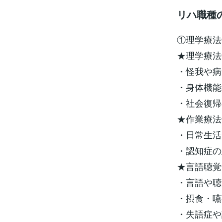
リハ職種
①理学療法
★理学療法
・怪我や病
・身体機能
・社会復帰
★作業療法
・日常生活
・認知症の
★言語聴覚
・言語や聴
・摂食・嚥
・失語症や