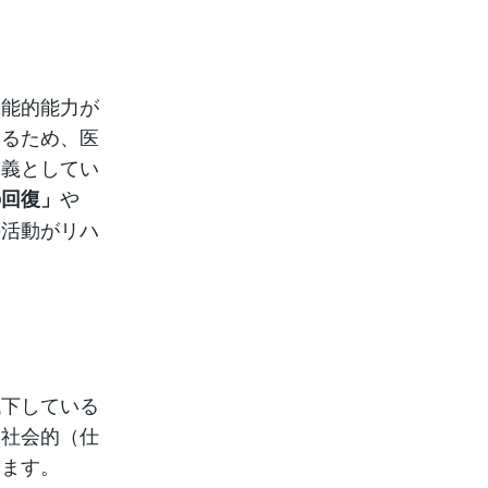
能的能力が
するため、医
定義としてい
や
の回復」
の活動がリハ
下している
、社会的（仕
ります。