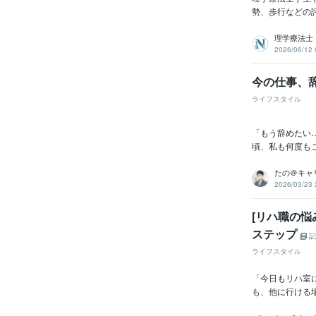
勢、歩行などの
理学療法士
2026/06/12 
今の仕事、辞
ライフスタイル
「もう辞めたい
頃、私も何度も
たの＠キャ
2026/03/23 
[リハ職の悩
ステップ
記
ライフスタイル
「今日もリハ室
も、他に行ける場