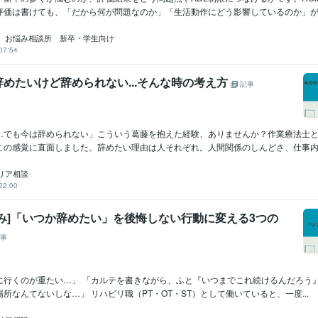
評価は書けても、「だから何が問題なのか」「生活動作にどう影響しているのか」が弱く
 お悩み相談所 新卒・学生向け
07:54
めたいけど辞められない...そんな時の考え方
記事
…でも今は辞められない」こういう葛藤を抱えた経験、ありませんか？作業療法士
この感覚に直面しました。辞めたい理由は人それぞれ。人間関係のしんどさ、仕事内容
リア相談
22:00
み]「いつか辞めたい」を後悔しない行動に変える3つの
事
に行くのが重たい…」 「カルテを書きながら、ふと『いつまでこれ続けるんだろう』
所なんてないしな…」 リハビリ職（PT・OT・ST）として働いていると、一度...