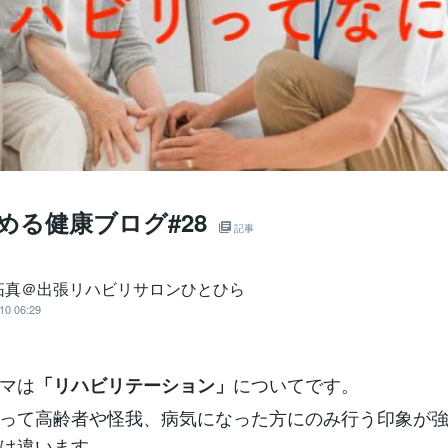
める健康ブログ#28
記事
拓真＠出張リハビリサロンひとひら
10 06:29
マは
についてです。
「リハビリテーション」
って高齢者や怪我、病気になった方にのみ行う印象が強
は違います。