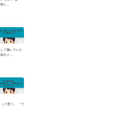
...
として働いていた
のミ...
って思う」 「で