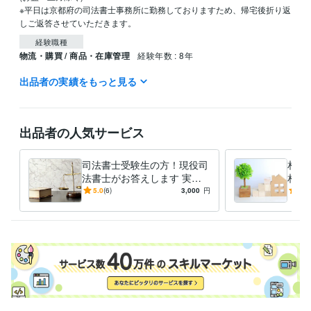
※平日は京都府の司法書士事務所に勤務しておりますため、帰宅後折り返
経験職種
物流・購買 / 商品・在庫管理
経験年数 : 8年
出品者の実績をもっと見る
職歴
三洋化成工業株式会社
1993年4月 ~ 2001年3月
資格・検定
出品者の人気サービス
司法書士
取得年 : 2005年
得意分野
司法書士受験生の方！現役司
相続
ビジネス代行・事務代行
ペット信託相談
ペット信託契約書作成
遺
法書士がお答えします 実務
相続
言書作成 
経験１９年の司法書士が、
じま
5.0
(6)
3,000
円
4.8
ペット ペット信託
家族信託
相続 遺言
信託
法律相談
相続対策
様々な相談に応じます
相続相談
信託相談
遺言書作成
司法書士
学歴
鳥取大学中退
1985年3月 ~ 1991年2月