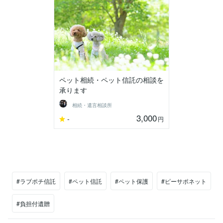
ペット相続・ペット信託の相談を
承ります
相続・遺言相談所
3,000
-
円
#ラブポチ信託
#ペット信託
#ペット保護
#ピーサポネット
#負担付遺贈