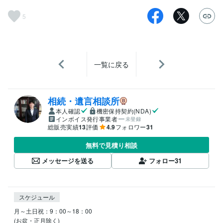
5
一覧に戻る
相続・遺言相談所
本人確認
機密保持契約(NDA)
インボイス発行事業者
未登録
総販売実績
13
評価
4.9
フォロワー
31
無料で見積り相談
メッセージを送る
フォロー
31
スケジュール
月～土日祝：9：00～18：00

(お盆・正月除く)
