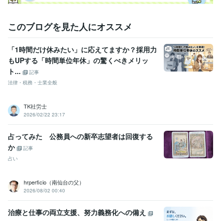
このブログを見た人にオススメ
「1時間だけ休みたい」に応えてますか？採用力
もUPする「時間単位年休」の驚くべきメリッ
ト...
記事
法律・税務・士業全般
TK社労士
2026/02/22 23:17
占ってみた 公務員への新卒志望者は回復する
か
記事
占い
hrperficio（南仙台の父）
2026/08/02 00:40
治療と仕事の両立支援、努力義務化への備え