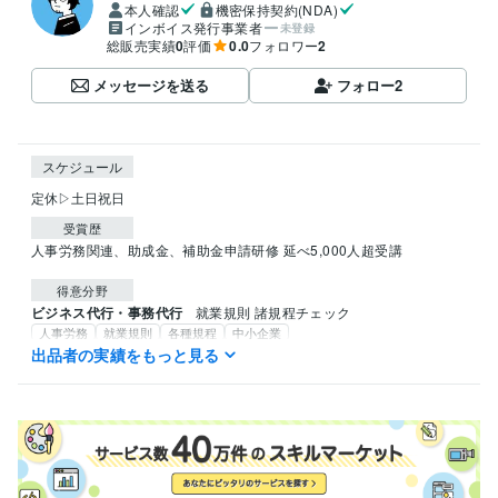
本人確認
機密保持契約(NDA)
インボイス発行事業者
未登録
総販売実績
0
評価
0.0
フォロワー
2
メッセージを送る
フォロー
2
スケジュール
定休▷土日祝日
受賞歴
人事労務関連、助成金、補助金申請研修 延べ5,000人超受講
得意分野
ビジネス代行・事務代行
就業規則 諸規程チェック
人事労務
就業規則
各種規程
中小企業
ビジネス代行・事務代行
各種 契約書チェック
出品者の実績をもっと見る
法務
契約書
個人事業主
フリーランス