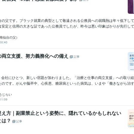
台の父です。ブラック就業の典型として敬遠される公務員への就職熱は年々低下し
は安定と信用の大きな証であった公務員でしたが、昨今は悪い印象ばかりが先行してい
io（南仙台の父）
00:40
の両立支援、努力義務化への備え
記事
から、会社にひとつ、新しい宿題が加わりました。「治療と仕事の両立支援」への取り
たのです。がんや脳卒中、心疾患、糖尿病といった病気は、いまや「働きながら治す」.
うじらい
11:09
捉え方｜副業禁止という姿勢に、隠れているかもしれない
とは？
記事