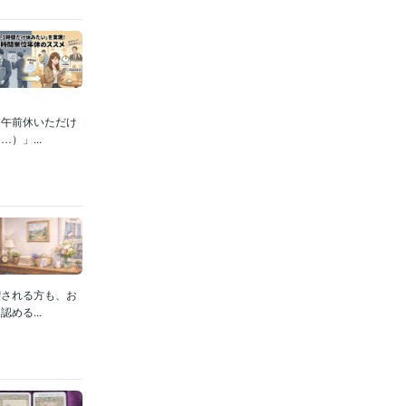
、午前休いただけ
）」...
喫される方も、お
める...