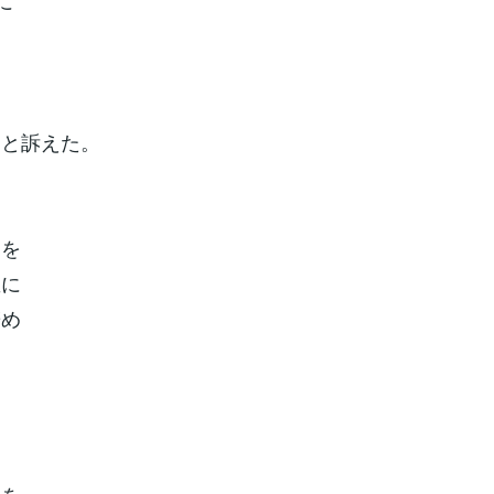
に
る
ると訴えた。
とを
雇に
辞め