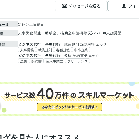
メッセージを送る
フォ
ュール
定休▷土日祝日
人事労務関連、助成金、補助金申請研修 延べ5,000人超受講
歴
ビジネス代行・事務代行
就業規則 諸規程チェック
分野
人事労務
就業規則
各種規程
中小企業
ビジネス代行・事務代行
各種 契約書チェック
法務
契約書
個人事業主
フリーランス
ログを見た人にオススメ