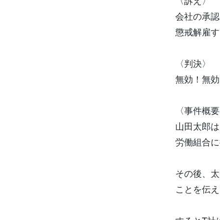
〈訴え〉
会社の承認
懲戒解雇す
〈判決〉
無効！無効
〈事件概要
山田太郎は
労働組合に
その後、太
ことを伝え