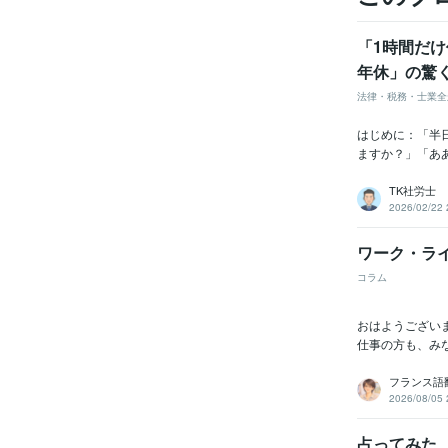
「1時間だ
年休」の驚
法律・税務・士業全
はじめに：「半
ますか？」「あ
TK社労士
2026/02/22 
ワーク・ラ
コラム
おはようござい
仕事の方も、み
フランス語
2026/08/05 
占ってみた