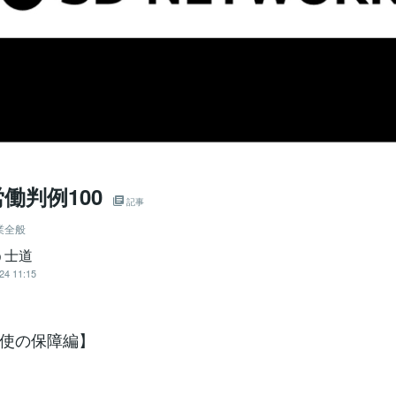
働判例100
記事
業全般
う士道
24 11:15
使の保障編】