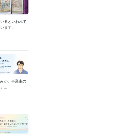
ているといわれて
ます...
組みが、事業主の
..