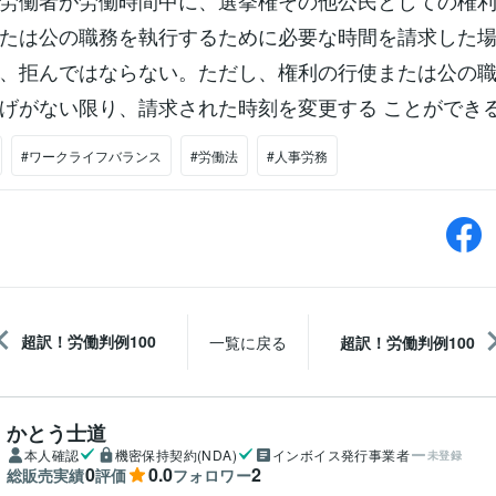
労働者が労働時間中に、選挙権その他公民としての権
たは公の職務を執行するために必要な時間を請求した
、拒んではならない。ただし、権利の行使または公の
げがない限り、請求された時刻を変更する ことができ
#ワークライフバランス
#労働法
#人事労務
超訳！労働判例100
一覧に戻る
超訳！労働判例100
かとう士道
本人確認
機密保持契約(NDA)
インボイス発行事業者
未登録
0
0.0
2
総販売実績
評価
フォロワー