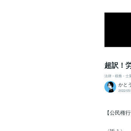
超訳！労
法律・税務・士
かと
2022/05/
【公民権行