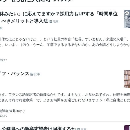
け休みたい」に応えてますか？採用力もUPする「時間単位
くべきメリットと導入法
記事
般
日休むほどじゃないけど…」という社員の本音「社長、すいません。来週の火曜日
あ、いいよ。（内心：うーん、午前中まるまる居ないのか。あの会議どうしようかな…
23:17
イフ・バランス
記事
ます。フランス語翻訳者の遠藤ゆかりです。まもなく、お盆休みですね。休暇を満
なさんそれぞれ健康第一で、よきお時間をお過ごしになりますよう！私は自他ともに認
翻訳者 遠藤ゆかり
23:10
 公務員への新卒志望者は回復するか
記事