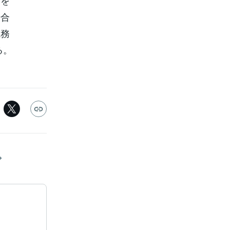
利を
場合
職務
る。